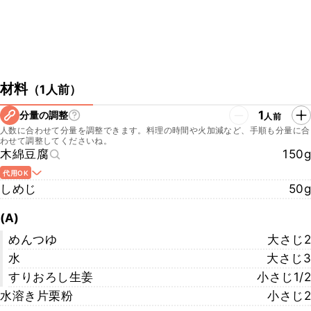
材料
（
1人前
）
1
分量の調整
人前
人数に合わせて分量を調整できます。料理の時間や火加減など、手順も分量に合
わせて調整してくださいね。
木綿豆腐
150g
代用OK
しめじ
50g
(A)
めんつゆ
大さじ2
水
大さじ3
すりおろし生姜
小さじ1/2
水溶き片栗粉
小さじ2