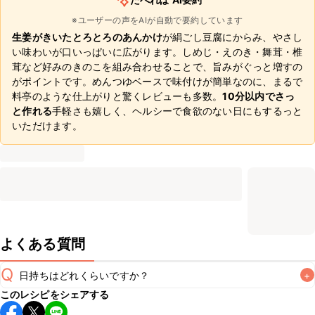
※ユーザーの声をAIが自動で要約しています
生姜がきいたとろとろのあんかけ
が絹ごし豆腐にからみ、やさし
い味わいが口いっぱいに広がります。しめじ・えのき・舞茸・椎
茸など好みのきのこを組み合わせることで、旨みがぐっと増すの
がポイントです。めんつゆベースで味付けが簡単なのに、まるで
料亭のような仕上がりと驚くレビューも多数。
10分以内でさっ
と作れる
手軽さも嬉しく、ヘルシーで食欲のない日にもするっと
いただけます。
よくある質問
Q
日持ちはどれくらいですか？
+
このレシピをシェアする
保存期間は冷蔵で翌日中が目安です。なるべくお早めにお召