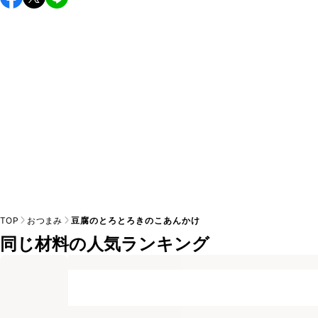
し上がりください。

A
※日持ちは目安です。
こちら
の注意事項をご確認の上、正し
TOP
おつまみ
豆腐のとろとろきのこあんかけ
同じ材料の人気ランキング