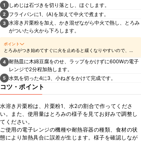
しめじは石づきを切り落とし、ほぐします。
1
フライパンに1、(A)を加えて中火で煮ます。
2
水溶き片栗粉を加え、かき混ぜながら中火で熱し、とろみ
3
がついたら火から下ろします。
ポイント
とろみがつき始めてすぐに火を止めると緩くなりやすいので、
しっかり煮立たせましょう。
耐熱皿に木綿豆腐をのせ、ラップをかけずに600Wの電子
4
レンジで2分程加熱します。
水気を切った4に3、小ねぎをかけて完成です。
5
コツ・ポイント
水溶き片栗粉は、片栗粉1、水2の割合で作ってくださ
い。また、使用量はとろみの様子を見てお好みで調整し
てください。

ご使用の電子レンジの機種や耐熱容器の種類、食材の状
態により加熱具合に誤差が生じます。様子を確認しなが