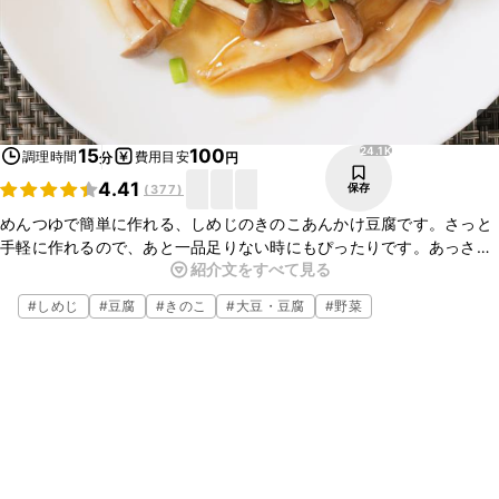
24.1K
15
100
調理時間
費用目安
分
円
4.41
保存
(
377
)
めんつゆで簡単に作れる、しめじのきのこあんかけ豆腐です。さっと
手軽に作れるので、あと一品足りない時にもぴったりです。あっさり
紹介文をすべて見る
としたきのこあんかけは、豆腐との相性抜群ですよ。ぜひ作ってみて
くださいね。
#
しめじ
#
豆腐
#
きのこ
#
大豆・豆腐
#
野菜