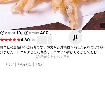
372
10
400
調理時間
費用目安
分
円
4.80
保存
(
21
)
白エビの唐揚げのご紹介です。薄力粉と片栗粉を混ぜた衣を付けて揚
げました。サクサクとした食感と、白エビの香ばしさがとてもおいし
紹介文をすべて見る
いですよ。作り方もとても簡単ですので、夜ごはんの一品などに、い
かがでしょうか。
#
えび
#
魚介料理
#
魚介