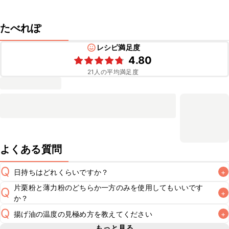
たべれぽ
レシピ満足度
4.80
21
人の平均満足度
よくある質問
Q
日持ちはどれくらいですか？
+
片栗粉と薄力粉のどちらか一方のみを使用してもいいです
Q
+
保存期間は冷蔵で翌日中が目安です。なるべくお早めにお召
か？
し上がりください。

Q
A
揚げ油の温度の見極め方を教えてください
+
片栗粉と薄力粉のどちらか一方のみを使用してもお作りいた
A
※日持ちは目安です。
こちら
の注意事項をご確認の上、正し
もっと見る