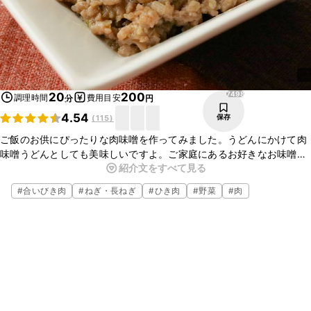
7498
20
200
調理時間
費用目安
分
円
4.54
保存
(
115
)
ご飯のお供にぴったりな肉味噌を作ってみました。うどんにかけて肉
味噌うどんとしても美味しいですよ。ご家庭にあるお好きなお味噌を
紹介文をすべて見る
使って下さい。砂糖の量は味噌によって味をみながら調整してくださ
い。ぜひ作ってみてくださいね。
#
合いびき肉
#
ねぎ・長ねぎ
#
ひき肉
#
野菜
#
肉