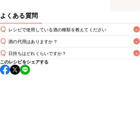
よくある質問
Q
レシピで使用している酒の種類を教えてください
+
Q
酒の代用はありますか？
+
A
Q
日持ちはどれくらいですか？
+
A
このレシピをシェアする
保存期間は冷蔵で翌日中が目安です。なるべくお早めにお召
し上がりください。

A
※日持ちは目安です。
こちら
の注意事項をご確認の上、正し