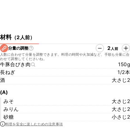
材料
（
2人前
）
2
分量の調整
人前
人数に合わせて分量を調整できます。料理の時間や火加減など、手順も分量に合
わせて調整してくださいね。
牛豚合びき肉
150g
長ねぎ
1/2本
酒
大さじ2
(A)
みそ
大さじ2
みりん
大さじ2
砂糖
小さじ2
料理を安全に楽しむための注意事項