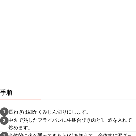
手順
長ねぎは細かくみじん切りにします。
1
中火で熱したフライパンに牛豚合びき肉と1、酒を入れて
2
炒めます。
全体的に火が通ってきたら(A)を加えて、全体的に混ざっ
3