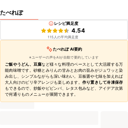
たべれぽ
レシピ満足度
4.54
115
人の平均満足度
たべれぽ AI要約
※ユーザーの声をAIが自動で要約しています
ご飯やうどん、豆腐
など様々な料理のベースとして大活躍する万
能肉味噌です。砂糖とみりんの甘みとお肉の旨みがジュワッと染
み出し、シンプルながらも深い味わい。豆板醤や七味を加えれば
大人向けのピリ辛アレンジも楽しめます。
作り置きして冷凍保存
もできるので、炒飯やビビンバ、レタス包みなど、アイデア次第
で何通りものメニューが展開できます。