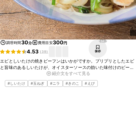
1647
30
300
調理時間
費用目安
分
円
4.53
保存
(
39
)
エビとしいたけの焼きビーフンはいかがですか。プリプリとしたエビ
と旨味のあるしいたけが、オイスターソースの効いた味付けのビーフ
紹介文をすべて見る
ンとよく絡んで、美味しいですよ。とても簡単に作ることが出来るの
で、ぜひ作ってみてください。
#
しいたけ
#
玉ねぎ
#
ニラ
#
きのこ
#
えび