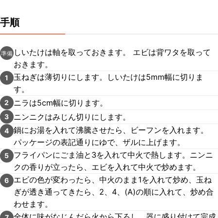
手順
しいたけは軸を取っておきます。 エビは背ワタを取って
準備
おきます。
玉ねぎは薄切りにします。しいたけは5mm幅に切りま
1
す。
ニラは5cm幅に切ります。
2
ニンニクはみじん切りにします。
3
鍋にお湯を入れて沸騰させたら、ビーフンを入れます。
4
パッケージの表記通りにゆで、ザルに上げます。
フライパンにごま油と3を入れて中火で熱します。ニンニ
5
クの香りが立ったら、エビを入れて中火で炒めます。
エビの色が変わったら、中火のまま1を入れて炒め、玉ね
6
ぎが透き通ってきたら、2、4、(A)の順に入れて、炒め合
わせます。
全体に味がなじんだら火から下ろし、器に盛り付けて完成
7