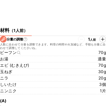
材料
（
1人前
）
1
分量の調整
人前
人数に合わせて分量を調整できます。料理の時間や火加減など、手順も分量に合
わせて調整してくださいね。
ビーフン
70g
お湯
適量
エビ (むきえび)
70g
玉ねぎ
30g
ニラ
20g
しいたけ
3個
ニンニク
1片
(A)