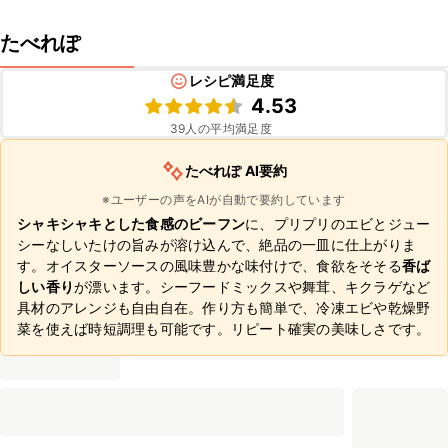
たべれぽ
レシピ満足度
4.53
39
人の平均満足度
たべれぽ AI要約
※ユーザーの声をAIが自動で要約しています
シャキシャキとした食感のビーフン
に、プリプリのエビとジュー
シーなしいたけの旨みが溶け込んで、絶品の一皿に仕上がりま
す。オイスターソースの風味豊かな味付けで、食欲をそそる
香ば
しい香り
が漂います。シーフードミックスや舞茸、キクラゲなど
具材のアレンジも自由自在。作り方も簡単で、冷凍エビや乾燥野
菜を使えば時短調理も可能です。リピート確実の美味しさです。