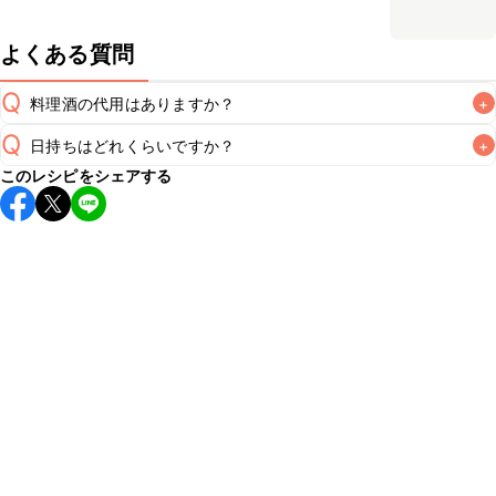
よくある質問
Q
料理酒の代用はありますか？
+
Q
日持ちはどれくらいですか？
+
A
このレシピをシェアする
保存期間は冷蔵で翌日中が目安です。なるべくお早めにお召
し上がりください。

A
※日持ちは目安です。
こちら
の注意事項をご確認の上、正し