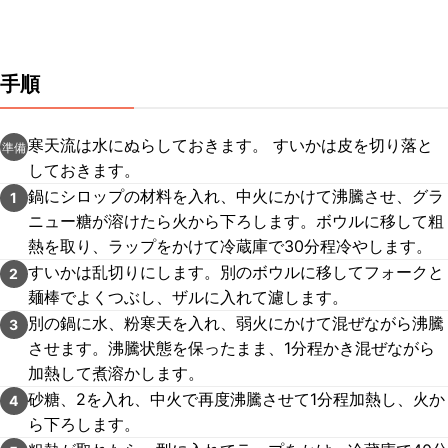
手順
寒天流は水にぬらしておきます。 すいかは皮を切り落と
準備
しておきます。
鍋にシロップの材料を入れ、中火にかけて沸騰させ、グラ
1
ニュー糖が溶けたら火から下ろします。ボウルに移して粗
熱を取り、ラップをかけて冷蔵庫で30分程冷やします。
すいかは乱切りにします。別のボウルに移してフォークと
2
麺棒でよくつぶし、ザルに入れて濾します。
別の鍋に水、粉寒天を入れ、弱火にかけて混ぜながら沸騰
3
させます。沸騰状態を保ったまま、1分程かき混ぜながら
加熱して煮溶かします。
砂糖、2を入れ、中火で再度沸騰させて1分程加熱し、火か
4
ら下ろします。