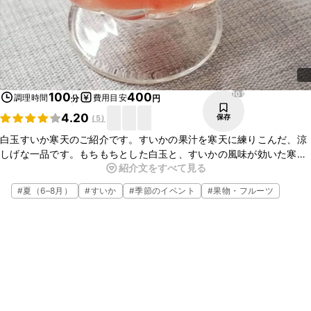
101
100
400
調理時間
費用目安
分
円
4.20
保存
(
5
)
白玉すいか寒天のご紹介です。すいかの果汁を寒天に練りこんだ、涼
しげな一品です。もちもちとした白玉と、すいかの風味が効いた寒天
紹介文をすべて見る
の歯ごたえがよく合います。程よい甘さに仕上げているので、さっぱ
りといただけますよ。ぜひお試しくださいね。
#
夏（6–8月）
#
すいか
#
季節のイベント
#
果物・フルーツ