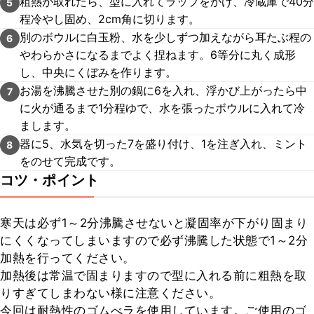
粗熱が取れたら、型に入れてラップをかけ、冷蔵庫で40分
5
程冷やし固め、2cm角に切ります。
別のボウルに白玉粉、水を少しずつ加えながら耳たぶ程の
6
やわらかさになるまでよく捏ねます。6等分に丸く成形
し、中央にくぼみを作ります。
お湯を沸騰させた別の鍋に6を入れ、浮かび上がったら中
7
に火が通るまで1分程ゆで、水を張ったボウルに入れて冷
まします。
器に5、水気を切った7を盛り付け、1を注ぎ入れ、ミント
8
をのせて完成です。
コツ・ポイント
寒天は必ず1～2分沸騰させないと凝固率が下がり固まり
にくくなってしまいますので必ず沸騰した状態で1～2分
加熱を行ってください。

加熱後は常温で固まりますので型に入れる前に粗熱を取
りすぎてしまわない様に注意ください。

今回は耐熱性のゴムべラを使用しています。ご使用のゴ