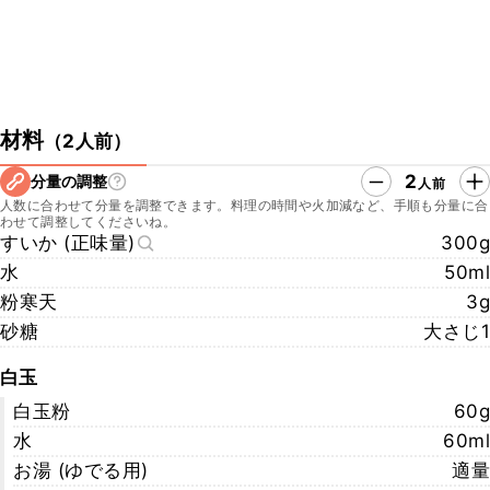
材料
（
2人前
）
2
分量の調整
人前
人数に合わせて分量を調整できます。料理の時間や火加減など、手順も分量に合
わせて調整してくださいね。
すいか (正味量)
300g
水
50ml
粉寒天
3g
砂糖
大さじ1
白玉
白玉粉
60g
水
60ml
お湯 (ゆでる用)
適量