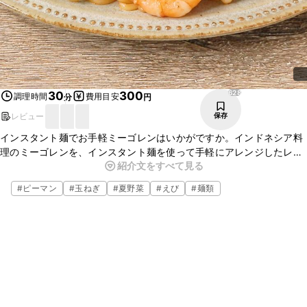
628
30
300
調理時間
費用目安
分
円
レビュー
保存
インスタント麺でお手軽ミーゴレンはいかがですか。インドネシア料
理のミーゴレンを、インスタント麺を使って手軽にアレンジしたレシ
紹介文をすべて見る
ピです。プリプリのエビと、甘辛く味付けした麺が絡んでおいしいで
すよ。ぜひお試しください。
#
ピーマン
#
玉ねぎ
#
夏野菜
#
えび
#
麺類