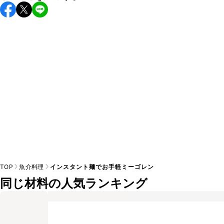
こちらのレシピは出来たてをお召し上がりいただくことをお
すすめします。

A
※日持ちは目安です。
こちら
の注意事項をご確認の上、正し
TOP
魚介料理
インスタント麺でお手軽ミーゴレン
同じ材料の人気ランキング