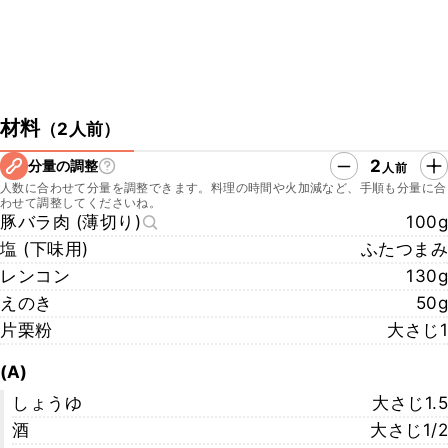
材料
（
2人前
）
2
分量の調整
人前
人数に合わせて分量を調整できます。料理の時間や火加減など、手順も分量に合
わせて調整してくださいね。
豚バラ肉 (薄切り)
100g
塩 (下味用)
ふたつまみ
レンコン
130g
えのき
50g
片栗粉
大さじ1
(A)
しょうゆ
大さじ1.5
酒
大さじ1/2