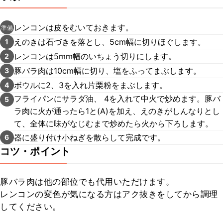
レンコンは皮をむいておきます。
準備
えのきは石づきを落とし、5cm幅に切りほぐします。
1
レンコンは5mm幅のいちょう切りにします。
2
豚バラ肉は10cm幅に切り、塩をふってまぶします。
3
ボウルに2、3を入れ片栗粉をまぶします。
4
フライパンにサラダ油、 4を入れて中火で炒めます。豚バ
5
ラ肉に火が通ったら1と(A)を加え、えのきがしんなりとし
て、全体に味がなじむまで炒めたら火から下ろします。
器に盛り付け小ねぎを散らして完成です。
6
コツ・ポイント
豚バラ肉は他の部位でも代用いただけます。

レンコンの変色が気になる方はアク抜きをしてから調理
してください。