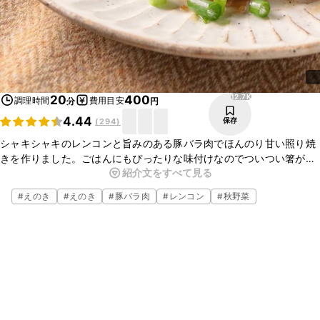
12.7K
20
400
調理時間
費用目安
分
円
4.44
保存
(
294
)
シャキシャキのレンコンと旨みのある豚バラ肉でほんのり甘い照り焼
きを作りました。ごはんにもぴったりな味付けなのでついつい箸が止
紹介文をすべて見る
まらなくなること間違いなしです。素早く出来て、他にも色々な野菜
やお肉で応用がきく味付けなのでお試しください。
#
えのき
#
えのき
#
豚バラ肉
#
レンコン
#
秋野菜