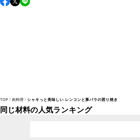
し上がりください。

A
※日持ちは目安です。
こちら
の注意事項をご確認の上、正し
TOP
肉料理
シャキっと美味しい レンコンと豚バラの照り焼き
同じ材料の人気ランキング