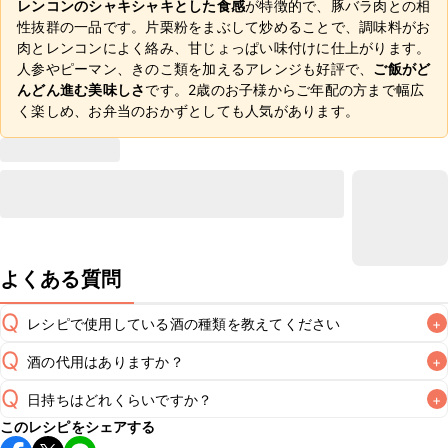
レンコンのシャキシャキとした食感
が特徴的で、豚バラ肉との相
性抜群の一品です。片栗粉をまぶして炒めることで、調味料がお
肉とレンコンによく絡み、甘じょっぱい味付けに仕上がります。
人参やピーマン、きのこ類を加えるアレンジも好評で、
ご飯がど
んどん進む美味しさ
です。2歳のお子様からご年配の方まで幅広
く楽しめ、お弁当のおかずとしても人気があります。
よくある質問
Q
レシピで使用している酒の種類を教えてください
+
Q
酒の代用はありますか？
+
A
Q
日持ちはどれくらいですか？
+
A
このレシピをシェアする
保存期間は冷蔵で翌日中が目安です。なるべくお早めにお召