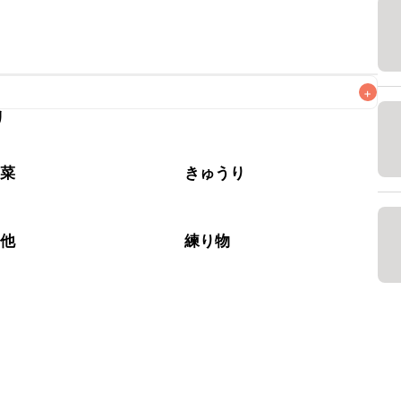
+
リ
なるべくお早めにお召し上がりください。

野菜
きゅうり
の他
練り物