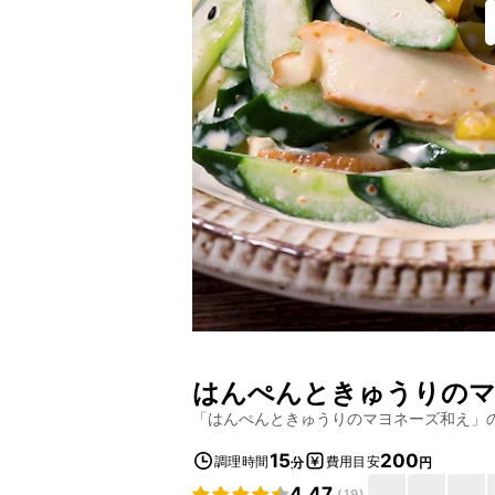
はんぺんときゅうりのマ
「
はんぺんときゅうりのマヨネーズ和え
」
15
200
調理時間
費用目安
分
円
4.47
(
19
)