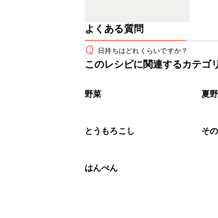
よくある質問
Q
日持ちはどれくらいですか？
このレシピに関連するカテゴ
保存期間は冷蔵で当日中が目安です。
A
※日持ちは目安です。
こちら
野菜
夏
とうもろこし
そ
はんぺん