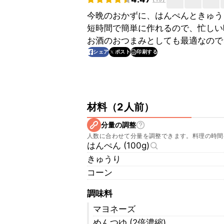
今晩のおかずに、はんぺんときゅう
短時間で簡単に作れるので、忙しい
お酒のおつまみとしても最適なので
印刷する
シェア
ポスト
材料
（
2人前
）
分量の調整
人数に合わせて分量を調整できます。料理の時間
はんぺん (100g)
きゅうり
コーン
調味料
マヨネーズ
めんつゆ (2倍濃縮)