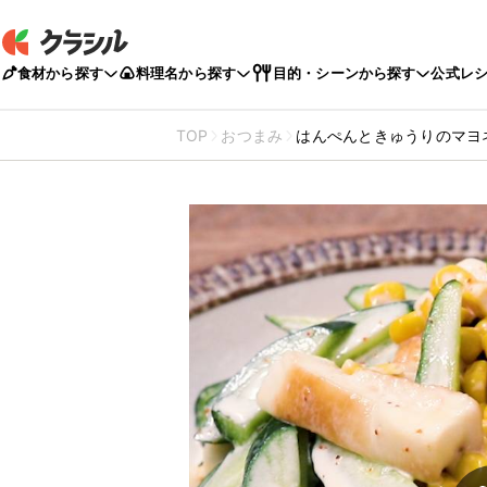
食材から探す
料理名から探す
目的・シーンから探す
公式レ
TOP
おつまみ
はんぺんときゅうりのマヨ