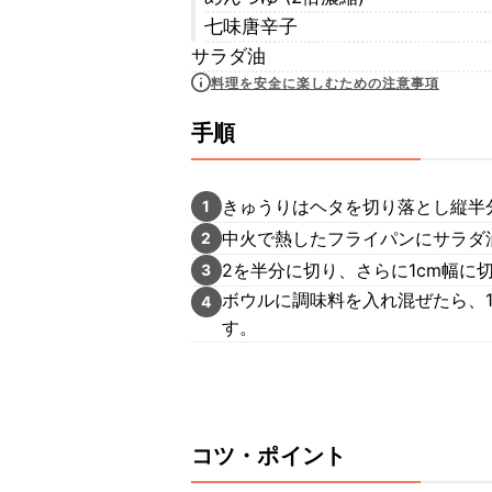
七味唐辛子
サラダ油
料理を安全に楽しむための注意事項
手順
きゅうりはヘタを切り落とし縦半
1
中火で熱したフライパンにサラダ
2
2を半分に切り、さらに1cm幅に
3
ボウルに調味料を入れ混ぜたら、
4
す。
コツ・ポイント