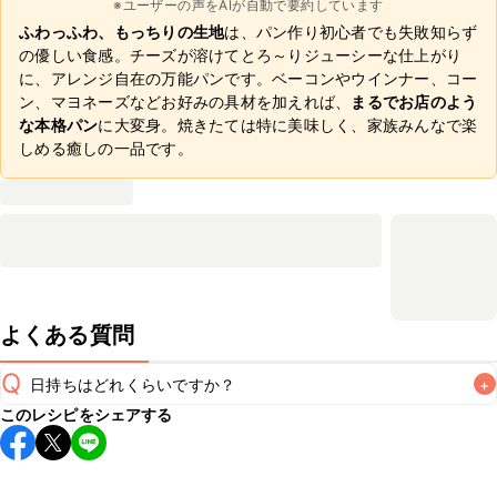
※ユーザーの声をAIが自動で要約しています
ふわっふわ、もっちりの生地
は、パン作り初心者でも失敗知らず
の優しい食感。チーズが溶けてとろ～りジューシーな仕上がり
に、アレンジ自在の万能パンです。ベーコンやウインナー、コー
ン、マヨネーズなどお好みの具材を加えれば、
まるでお店のよう
な本格パン
に大変身。焼きたては特に美味しく、家族みんなで楽
しめる癒しの一品です。
よくある質問
Q
日持ちはどれくらいですか？
+
このレシピをシェアする
保存期間は冷蔵で翌日中が目安です。なるべくお早めにお召
し上がりください。

A