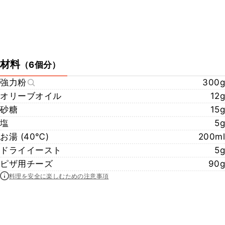
材料
（
6個分
）
強力粉
300g
オリーブオイル
12g
砂糖
15g
塩
5g
お湯 (40℃)
200ml
ドライイースト
5g
ピザ用チーズ
90g
料理を安全に楽しむための注意事項