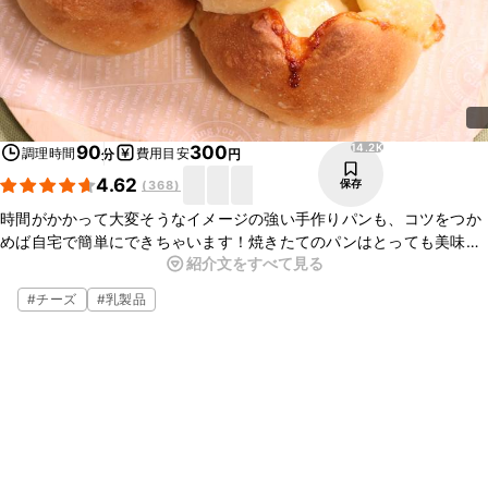
14.2K
90
300
調理時間
費用目安
分
円
4.62
保存
(
368
)
時間がかかって大変そうなイメージの強い手作りパンも、コツをつか
めば自宅で簡単にできちゃいます！焼きたてのパンはとっても美味し
紹介文をすべて見る
いですよ！チーズの量や種類はお好みで調整してアレンジしてくださ
いね。チーズたっぷりのヘソパン！ぜひお試しください。
#
チーズ
#
乳製品