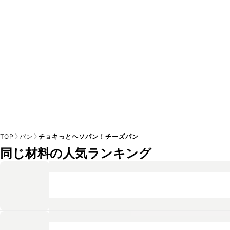
※日持ちは目安です。
こちら
の注意事項をご確認の上、正し
TOP
パン
チョキっとヘソパン！チーズパン
同じ材料の人気ランキング