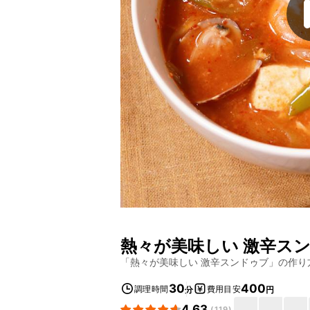
熱々が美味しい 激辛ス
「
熱々が美味しい 激辛スンドゥブ
」の作り
30
400
調理時間
費用目安
分
円
4.63
(
119
)