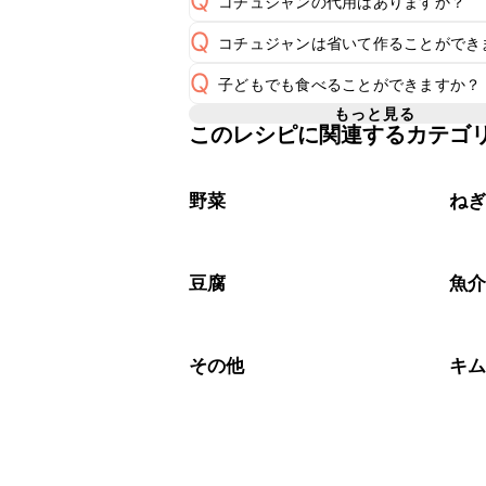
Q
コチュジャンの代用はありますか？
Q
コチュジャンは省いて作ることができ
A
コチュジャンの代用は
こちら
Q
子どもでも食べることができますか？
使用量が少ない場合は省いてもお作り
A
省くと味がぼやける可能性があるため
もっと見る
このレシピに関連するカテゴ
コチュジャンは甘辛い風味が特徴の食
く感じる可能性がございます。使用す
A
わせて変更し、ご家庭でお召し上がり
野菜
ね
豆腐
魚
その他
キ