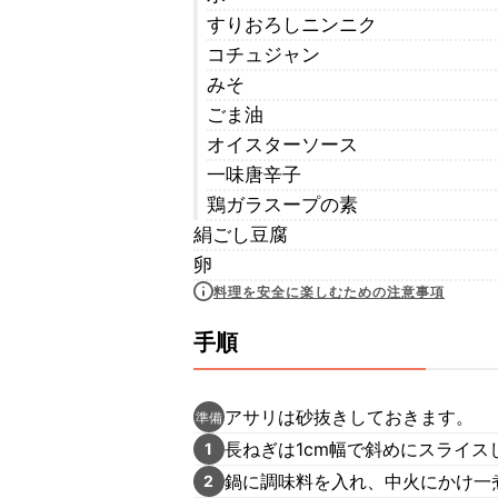
すりおろしニンニク
コチュジャン
みそ
ごま油
オイスターソース
一味唐辛子
鶏ガラスープの素
絹ごし豆腐
卵
料理を安全に楽しむための注意事項
手順
アサリは砂抜きしておきます。
準備
長ねぎは1cm幅で斜めにスライス
1
鍋に調味料を入れ、中火にかけ一
2