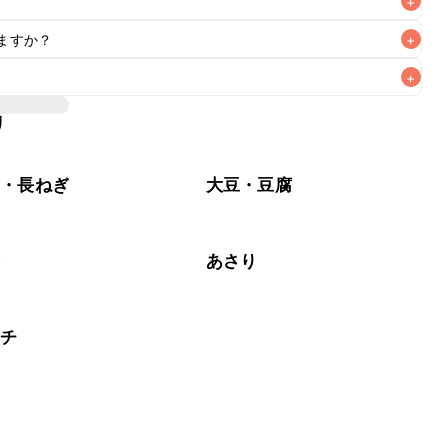
+
ますか？
+
+
いただけますが、メインの味付けとして使用している場合は
、 
こちら
 の食材で味を調えて仕上げることをおすすめいたし
リ
材なため、お子様や辛い味付けが苦手な方は風味や刺激を強
る食材や味付けにつきましては普段のお子様の食事内容にあ
いただけるかをご判断いただいた上で、安全にクラシルレシ
ぎ・長ねぎ
大豆・豆腐
介
あさり
ムチ