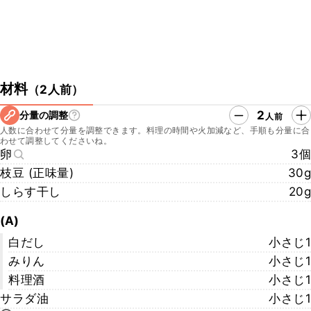
材料
（
2人前
）
2
分量の調整
人前
人数に合わせて分量を調整できます。料理の時間や火加減など、手順も分量に合
わせて調整してくださいね。
卵
3個
枝豆 (正味量)
30g
しらす干し
20g
(A)
白だし
小さじ1
みりん
小さじ1
料理酒
小さじ1
サラダ油
小さじ1