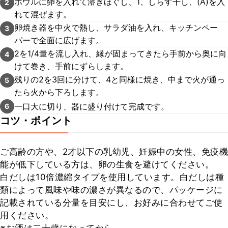
ボウルに卵を入れて溶きほぐし、1、しらす干し、(A)を入
2
れて混ぜます。
卵焼き器を中火で熱し、サラダ油を入れ、キッチンペー
3
パーで全面に広げます。
2を1/4量を流し入れ、縁が固まってきたら手前から奥に向
4
けて巻き、手前にずらします。
残りの2を3回に分けて、4と同様に焼き、中まで火が通っ
5
たら火から下ろします。
一口大に切り、器に盛り付けて完成です。
6
コツ・ポイント
ご高齢の方や、2才以下の乳幼児、妊娠中の女性、免疫機
能が低下している方は、卵の生食を避けてください。

白だしは10倍濃縮タイプを使用しています。白だしは種
類によって風味や味の濃さが異なるので、パッケージに
記載されている分量を目安にし、お好みに合わせてご使
用ください。
