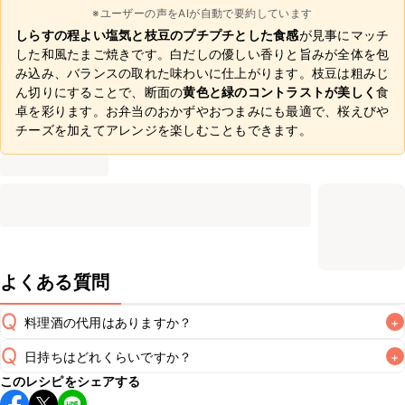
※ユーザーの声をAIが自動で要約しています
しらすの程よい塩気と枝豆のプチプチとした食感
が見事にマッチ
した和風たまご焼きです。白だしの優しい香りと旨みが全体を包
み込み、バランスの取れた味わいに仕上がります。枝豆は粗みじ
ん切りにすることで、断面の
黄色と緑のコントラストが美しく
食
卓を彩ります。お弁当のおかずやおつまみにも最適で、桜えびや
チーズを加えてアレンジを楽しむこともできます。
よくある質問
Q
料理酒の代用はありますか？
+
Q
日持ちはどれくらいですか？
+
A
このレシピをシェアする
保存期間は冷蔵で翌日中が目安です。なるべくお早めにお召