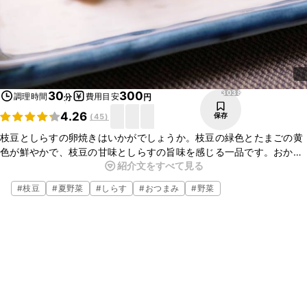
3038
30
300
調理時間
費用目安
分
円
4.26
保存
(
45
)
枝豆としらすの卵焼きはいかがでしょうか。枝豆の緑色とたまごの黄
色が鮮やかで、枝豆の甘味としらすの旨味を感じる一品です。おかず
紹介文をすべて見る
としてはもちろん、お酒のおつまみにもおすすめです。ぜひお試しく
ださいね。
#
枝豆
#
夏野菜
#
しらす
#
おつまみ
#
野菜