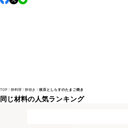
し上がりください。

A
※日持ちは目安です。
こちら
の注意事項をご確認の上、正し
TOP
卵料理
卵焼き
枝豆としらすのたまご焼き
同じ材料の人気ランキング