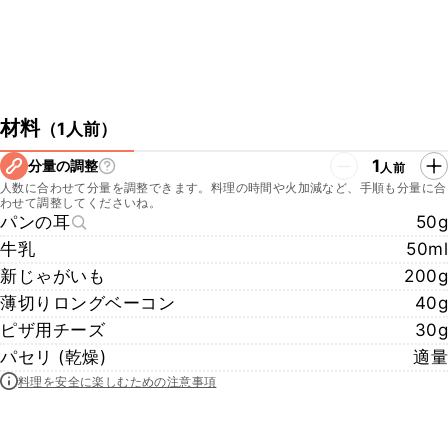
材料
（
1人前
）
1
分量の調整
人前
人数に合わせて分量を調整できます。料理の時間や火加減など、手順も分量に合
わせて調整してくださいね。
パンの耳
50g
牛乳
50ml
新じゃがいも
200g
薄切りロングベーコン
40g
ピザ用チーズ
30g
パセリ (乾燥)
適量
料理を安全に楽しむための注意事項