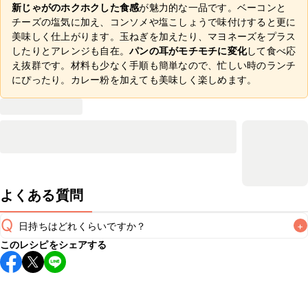
新じゃがのホクホクした食感
が魅力的な一品です。ベーコンと
チーズの塩気に加え、コンソメや塩こしょうで味付けすると更に
美味しく仕上がります。玉ねぎを加えたり、マヨネーズをプラス
したりとアレンジも自在。
パンの耳がモチモチに変化
して食べ応
え抜群です。材料も少なく手順も簡単なので、忙しい時のランチ
にぴったり。カレー粉を加えても美味しく楽しめます。
よくある質問
Q
日持ちはどれくらいですか？
+
このレシピをシェアする
保存期間は冷蔵で当日中が目安です。なるべくお早めにお召
し上がりください。

A
※日持ちは目安です。
こちら
の注意事項をご確認の上、正し