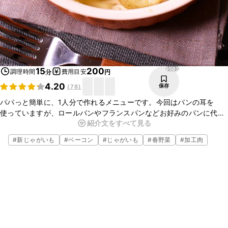
9583
15
200
調理時間
費用目安
分
円
4.20
保存
(
78
)
パパっと簡単に、1人分で作れるメニューです。今回はパンの耳を
使っていますが、ロールパンやフランスパンなどお好みのパンに代え
紹介文をすべて見る
てもおいしくいただけます。朝ごはんにも、おやつにもオススメです
よ。
#
新じゃがいも
#
ベーコン
#
じゃがいも
#
春野菜
#
加工肉