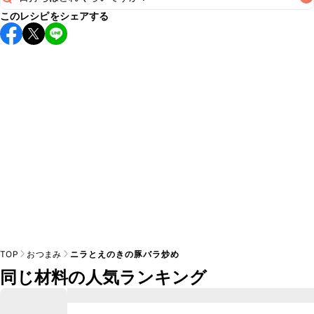
A
このレシピをシェアする
保存期間は冷蔵で翌日中が目安です。なるべくお早めにお召
し上がりください。

A
※日持ちは目安です。
こちら
の注意事項をご確認の上、正し
TOP
おつまみ
ニラとえのきの豚バラ炒め
同じ材料の人気ランキング