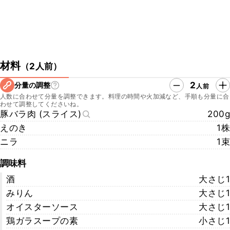
材料
（
2人前
）
2
分量の調整
人前
人数に合わせて分量を調整できます。料理の時間や火加減など、手順も分量に合
わせて調整してくださいね。
豚バラ肉 (スライス)
200g
えのき
1株
ニラ
1束
調味料
酒
大さじ1
みりん
大さじ1
オイスターソース
大さじ1
鶏ガラスープの素
小さじ1