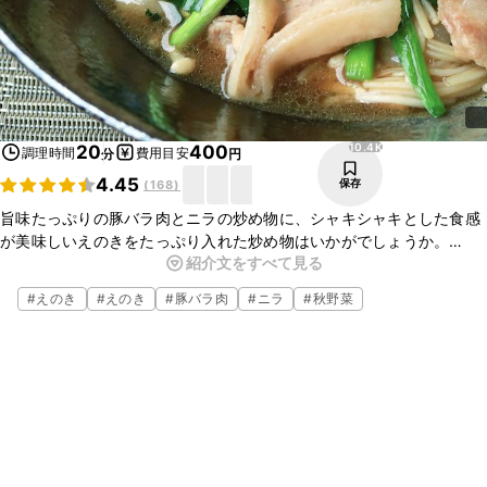
10.4K
20
400
調理時間
費用目安
分
円
4.45
保存
(
168
)
旨味たっぷりの豚バラ肉とニラの炒め物に、シャキシャキとした食感
が美味しいえのきをたっぷり入れた炒め物はいかがでしょうか。
紹介文をすべて見る
フライパンでぱぱっと簡単に作れるので、忙しい時にぴったりです
よ。
#
えのき
#
えのき
#
豚バラ肉
#
ニラ
#
秋野菜
是非お試しくださいね。