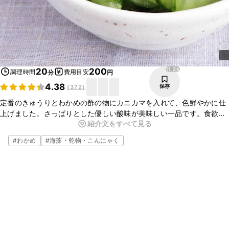
11.2K
20
200
調理時間
費用目安
分
円
4.38
保存
(
372
)
定番のきゅうりとわかめの酢の物にカニカマを入れて、色鮮やかに仕
上げました。さっぱりとした優しい酸味が美味しい一品です。食欲の
紹介文をすべて見る
ない時や、疲れている時にもぴったりです。とっても簡単なので、ぜ
ひいつものおかずにプラスしてみてくださいね。
#
わかめ
#
海藻・乾物・こんにゃく