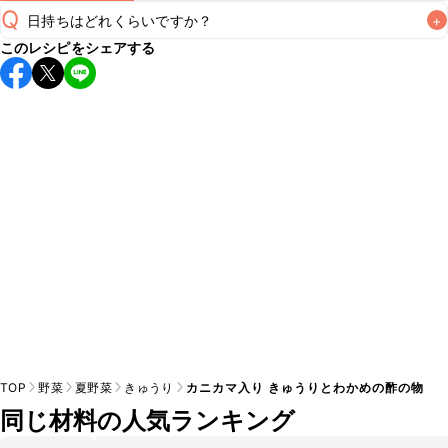
Q
日持ちはどれくらいですか？
+
このレシピをシェアする
保存期間は冷蔵で当日中が目安です。なるべくお早めにお召
し上がりください。

A
※日持ちは目安です。
こちら
の注意事項をご確認の上、正し
TOP
野菜
夏野菜
きゅうり
カニカマ入り きゅうりとわかめの酢の物
同じ材料の人気ランキング