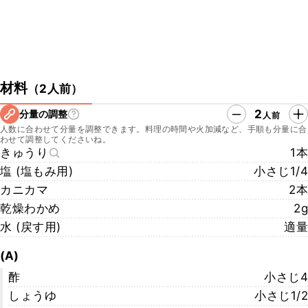
材料
（
2人前
）
2
分量の調整
人前
人数に合わせて分量を調整できます。料理の時間や火加減など、手順も分量に合
わせて調整してくださいね。
きゅうり
1本
塩 (塩もみ用)
小さじ1/4
カニカマ
2本
乾燥わかめ
2g
水 (戻す用)
適量
(A)
酢
小さじ4
しょうゆ
小さじ1/2