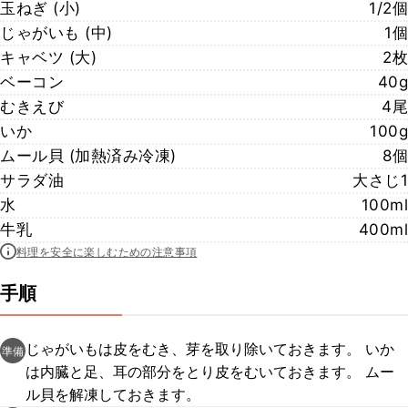
玉ねぎ (小)
1/2個
じゃがいも (中)
1個
キャベツ (大)
2枚
ベーコン
40g
むきえび
4尾
いか
100g
ムール貝 (加熱済み冷凍)
8個
サラダ油
大さじ1
水
100ml
牛乳
400ml
料理を安全に楽しむための注意事項
手順
じゃがいもは皮をむき、芽を取り除いておきます。 いか
準備
は内臓と足、耳の部分をとり皮をむいておきます。 ムー
ル貝を解凍しておきます。