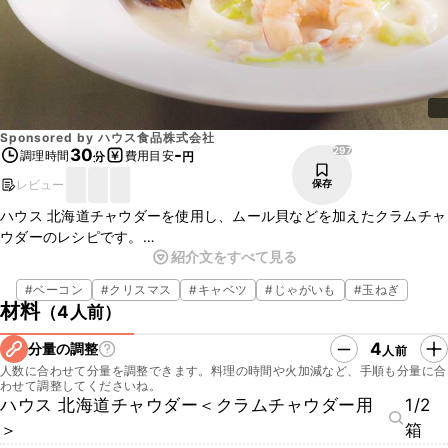
Sponsored by
ハウス食品株式会社
297
30
-
調理時間
費用目安
分
円
レビュー
保存
ハウス 北海道チャウダーを使用し、ムール貝などを加えたクラムチャ
ウダーのレシピです。
紹介文をすべて見る
ムール貝やえび、いかが入った豪華なクラムチャウダーなのでクリス
マスにもおすすめのメニューとなっているのでぜひお試しください
#
ベーコン
#
クリスマス
#
キャベツ
#
じゃがいも
#
玉ねぎ
ね。
材料
（
4人前
）
4
分量の調整
人前
人数に合わせて分量を調整できます。料理の時間や火加減など、手順も分量に合
わせて調整してくださいね。
ハウス 北海道チャウダー＜クラムチャウダー用
1/2
＞
箱