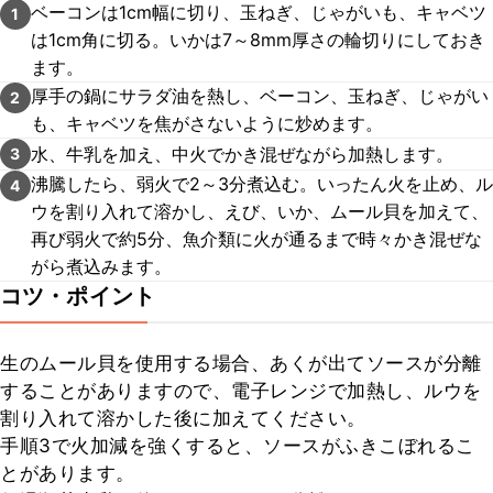
ベーコンは1cm幅に切り、玉ねぎ、じゃがいも、キャベツ
1
は1cm角に切る。いかは7～8mm厚さの輪切りにしておき
ます。
厚手の鍋にサラダ油を熱し、ベーコン、玉ねぎ、じゃがい
2
も、キャベツを焦がさないように炒めます。
水、牛乳を加え、中火でかき混ぜながら加熱します。
3
沸騰したら、弱火で2～3分煮込む。いったん火を止め、ル
4
ウを割り入れて溶かし、えび、いか、ムール貝を加えて、
再び弱火で約5分、魚介類に火が通るまで時々かき混ぜな
がら煮込みます。
コツ・ポイント
生のムール貝を使用する場合、あくが出てソースが分離
することがありますので、電子レンジで加熱し、ルウを
割り入れて溶かした後に加えてください。

手順3で火加減を強くすると、ソースがふきこぼれるこ
とがあります。
