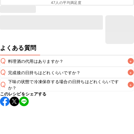
47
人の平均満足度
よくある質問
Q
料理酒の代用はありますか？
+
Q
完成後の日持ちはどれくらいですか？
+
A
下味の状態で冷凍保存する場合の日持ちはどれくらいです
Q
+
保存期間は冷蔵で当日中が目安です。なるべくお早めにお召
か？
し上がりください。

このレシピをシェアする
A
冷凍保存は1週間以内を目安になるべく早めに調理をしてくだ
※日持ちは目安です。
こちら
の注意事項をご確認の上、正し
さい。冷蔵庫での解凍もしくは電子レンジの解凍機能を使用
して解凍し、十分に加熱してからお召し上がりください。解
凍後の調理したものは、当日中を目安に早めにお召し上がり
A
ください。
