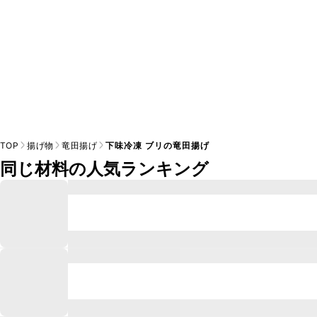
※日持ちは目安です。
こちら
の注意事項をご確認の上、正し
TOP
揚げ物
竜田揚げ
下味冷凍 ブリの竜田揚げ
同じ材料の人気ランキング