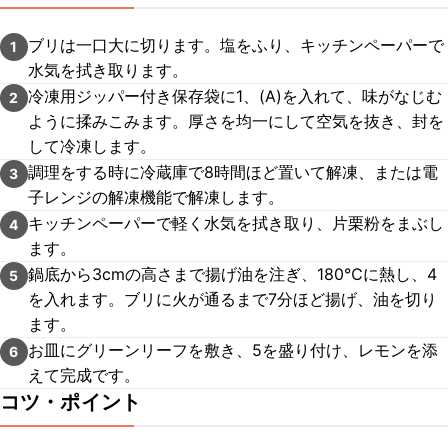
ブリは一口大に切ります。塩をふり、キッチンペーパーで
1
水気を拭き取ります。
冷凍用ジッパー付き保存袋に1、(A)を入れて、味がなじむ
2
ように揉みこみます。厚さを均一にして空気を抜き、封を
して冷凍します。
調理をする時に冷蔵庫で8時間ほど置いて解凍、または電
3
子レンジの解凍機能で解凍します。
キッチンペーパーで軽く水気を拭き取り、片栗粉をまぶし
4
ます。
鍋底から3cmの高さまで揚げ油を注ぎ、180℃に熱し、4
5
を入れます。ブリに火が通るまで7分ほど揚げ、油を切り
ます。
お皿にグリーンリーフを敷き、5を盛り付け、レモンを添
6
えて完成です。
コツ・ポイント