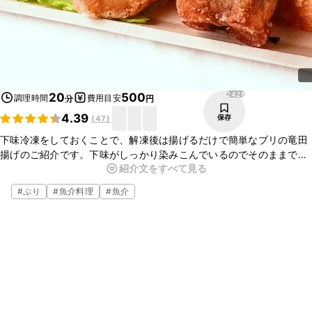
2428
20
500
調理時間
費用目安
分
円
4.39
保存
(
47
)
下味冷凍をしておくことで、解凍後は揚げるだけで簡単なブリの竜田
揚げのご紹介です。下味がしっかり染みこんでいるのでそのままでお
紹介文をすべて見る
いしくいただけます。おかずにはもちろん、お酒のおつまみにもピッ
タリですよ。ぜひ、お試しくださいね。
#
ぶり
#
魚介料理
#
魚介