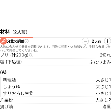
材料
（
2人前
）
2
分量の調整
人前
人数に合わせて分量を調整できます。料理の時間や火加減など、手順も分量に合
わせて調整してくださいね。
ブリ (計200g)
2切れ
塩 (下処理)
ふたつまみ
(A)
料理酒
大さじ1
しょうゆ
大さじ1
すりおろし生姜
小さじ1
片栗粉
大さじ2
揚げ油
適量