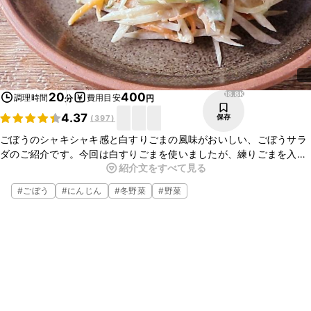
18.8K
20
400
調理時間
費用目安
分
円
4.37
保存
(
397
)
ごぼうのシャキシャキ感と白すりごまの風味がおいしい、ごぼうサラ
ダのご紹介です。今回は白すりごまを使いましたが、練りごまを入れ
紹介文をすべて見る
てもおいしくいただけますよ。ツナ油漬けを加えることで、よりマイ
ルドにいただけます。お好きな野菜を入れてボリュームのあるサラダ
#
ごぼう
#
にんじん
#
冬野菜
#
野菜
にアレンジも出来ますので、ぜひお試しください。