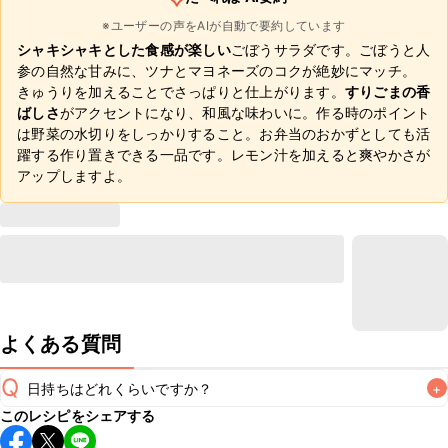
※ユーザーの声をAIが自動で要約しています
シャキシャキとした食感が楽しい
ごぼうサラダです。ごぼうと人
参の自然な甘みに、ツナとマヨネーズのコクが絶妙にマッチ。
きゅうりを加えることでさっぱりと仕上がります。
すりごまの香
ばしさ
がアクセントになり、和風な味わいに。作る時のポイント
は野菜の水切りをしっかりすること。お弁当のおかずとしても活
躍する作り置きできる一品です。レモン汁を加えると爽やかさが
アップしますよ。
よくある質問
Q
日持ちはどれくらいですか？
+
このレシピをシェアする
保存期間は冷蔵で当日中が目安です。なるべくお早めにお召