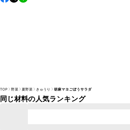
し上がりください。

A
※日持ちは目安です。
こちら
の注意事項をご確認の上、正し
TOP
野菜
夏野菜
きゅうり
胡麻マヨごぼうサラダ
同じ材料の人気ランキング