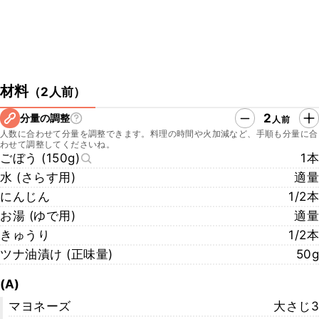
材料
（
2人前
）
2
分量の調整
人前
人数に合わせて分量を調整できます。料理の時間や火加減など、手順も分量に合
わせて調整してくださいね。
ごぼう (150g)
1本
水 (さらす用)
適量
にんじん
1/2本
お湯 (ゆで用)
適量
きゅうり
1/2本
ツナ油漬け (正味量)
50g
(A)
マヨネーズ
大さじ3