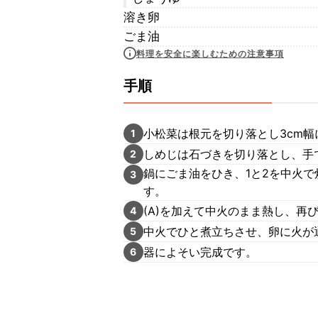
溶き卵
ごま油
料理を安全に楽しむための注意事項
手順
小松菜は根元を切り落とし3cm幅
1
しめじは石づきを切り落とし、手
2
鍋にごま油をひき、1と2を中火
3
す。
(A)を加えて中火のまま熱し、再
4
中火でひと煮立ちさせ、卵に火が
5
器によそい完成です。
6