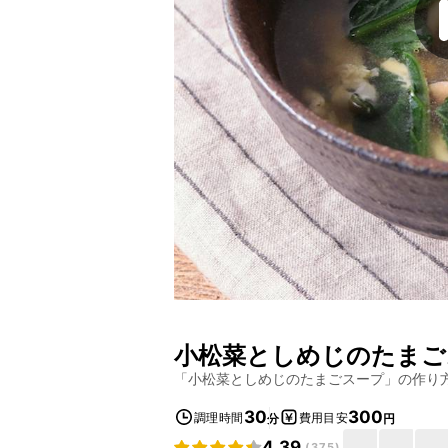
小松菜としめじのたまご
「
小松菜としめじのたまごスープ
」の作り
30
300
調理時間
費用目安
分
円
4.39
(
375
)