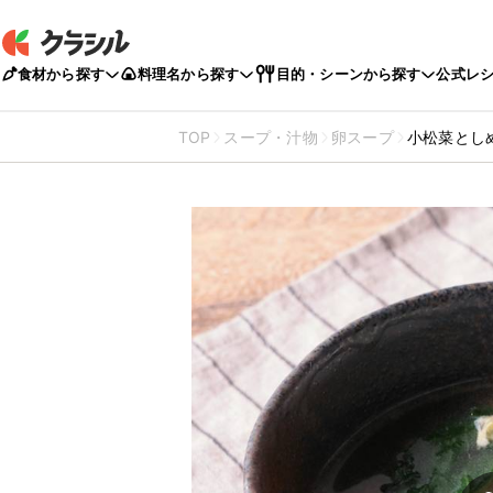
食材から探す
料理名から探す
目的・シーンから探す
公式レ
TOP
スープ・汁物
卵スープ
小松菜とし