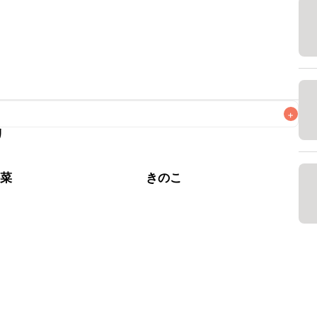
+
リ
なるべくお早めにお召し上がりください。

松菜
きのこ