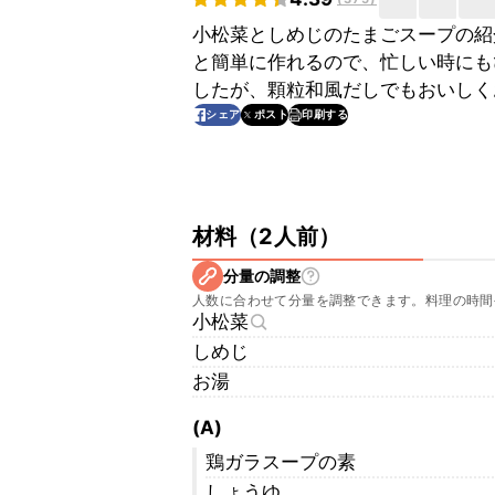
小松菜としめじのたまごスープの紹
と簡単に作れるので、忙しい時にも
したが、顆粒和風だしでもおいしく
印刷する
シェア
ポスト
材料
（
2人前
）
分量の調整
人数に合わせて分量を調整できます。料理の時間
小松菜
しめじ
お湯
(A)
鶏ガラスープの素
しょうゆ