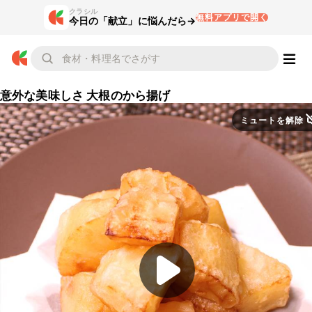
クラシル
無料アプリで開く
今日の「献立」に悩んだら→
意外な美味しさ 大根のから揚げ
ミュートを解除