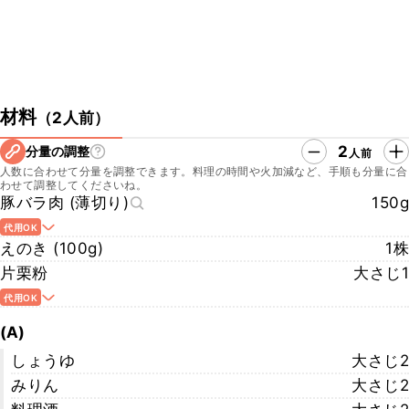
材料
（
2人前
）
2
分量の調整
人前
人数に合わせて分量を調整できます。料理の時間や火加減など、手順も分量に合
わせて調整してくださいね。
豚バラ肉 (薄切り)
150g
代用OK
えのき (100g)
1株
片栗粉
大さじ1
代用OK
(A)
しょうゆ
大さじ2
みりん
大さじ2