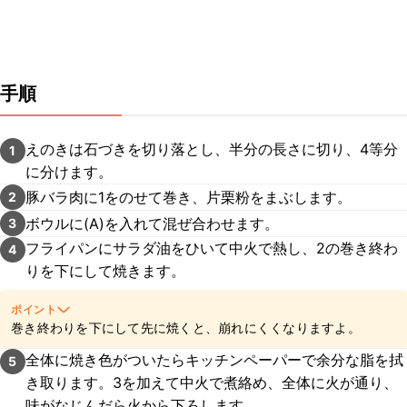
手順
えのきは石づきを切り落とし、半分の長さに切り、4等分
1
に分けます。
豚バラ肉に1をのせて巻き、片栗粉をまぶします。
2
ボウルに(A)を入れて混ぜ合わせます。
3
フライパンにサラダ油をひいて中火で熱し、2の巻き終わ
4
りを下にして焼きます。
ポイント
巻き終わりを下にして先に焼くと、崩れにくくなりますよ。
全体に焼き色がついたらキッチンペーパーで余分な脂を拭
5
き取ります。3を加えて中火で煮絡め、全体に火が通り、
味がなじんだら火から下ろします。