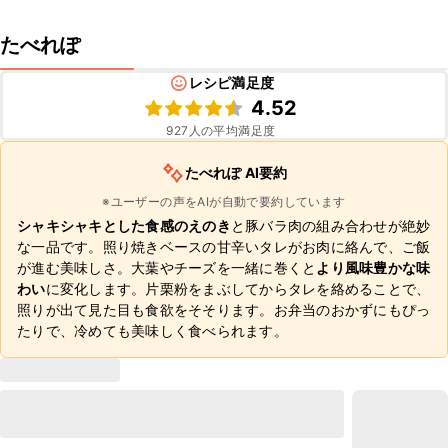
たべれぽ
レシピ満足度
4.52
927
人の平均満足度
たべれぽ AI要約
※ユーザーの声をAIが自動で要約しています
シャキシャキとした食感のえのき
と豚バラ肉の組み合わせが絶妙
な一品です。照り焼きベースの甘辛いタレがお肉に絡んで、ご飯
が進む美味しさ。大葉やチーズを一緒に巻くと
より風味豊かな味
わい
に変化します。片栗粉をまぶしてからタレを絡めることで、
照りが出て見た目も食欲をそそります。お弁当のおかずにもぴっ
たりで、冷めても美味しく食べられます。