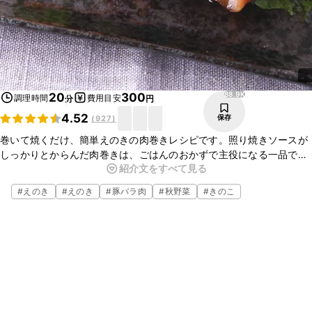
88.9K
20
300
調理時間
費用目安
分
円
4.52
保存
(
927
)
巻いて焼くだけ、簡単えのきの肉巻きレシピです。照り焼きソースが
しっかりとからんだ肉巻きは、ごはんのおかずで主役になる一品で
紹介文をすべて見る
す。豚肉に包まれたえのきのシャキシャキ食感がやみつきになるおい
しさなので、ぜひお試しくださいね。
#
えのき
#
えのき
#
豚バラ肉
#
秋野菜
#
きのこ