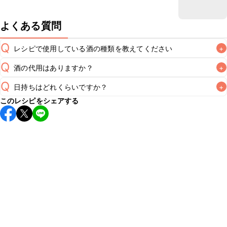
よくある質問
Q
レシピで使用している酒の種類を教えてください
+
Q
酒の代用はありますか？
+
A
Q
日持ちはどれくらいですか？
+
A
このレシピをシェアする
保存期間は冷蔵で翌日中が目安です。なるべくお早めにお召
し上がりください。

A
※日持ちは目安です。
こちら
の注意事項をご確認の上、正し