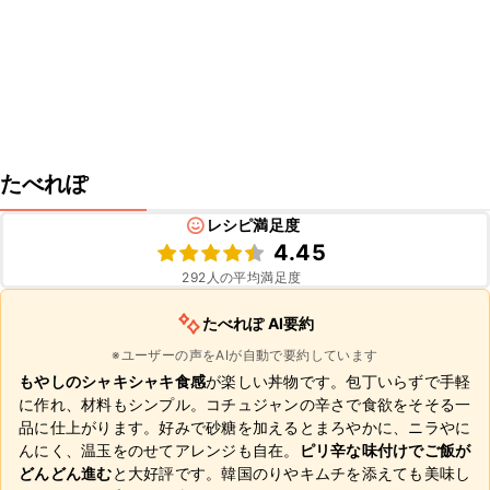
たべれぽ
レシピ満足度
4.45
292
人の平均満足度
たべれぽ AI要約
※ユーザーの声をAIが自動で要約しています
もやしのシャキシャキ食感
が楽しい丼物です。包丁いらずで手軽
に作れ、材料もシンプル。コチュジャンの辛さで食欲をそそる一
品に仕上がります。好みで砂糖を加えるとまろやかに、ニラやに
んにく、温玉をのせてアレンジも自在。
ピリ辛な味付けでご飯が
どんどん進む
と大好評です。韓国のりやキムチを添えても美味し