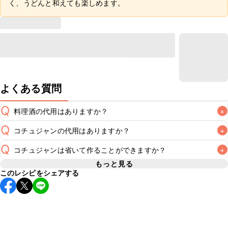
く、うどんと和えても楽しめます。
よくある質問
Q
料理酒の代用はありますか？
+
Q
コチュジャンの代用はありますか？
+
A
Q
コチュジャンは省いて作ることができますか？
+
A
コチュジャンの代用は
こちら
もっと見る
このレシピをシェアする
使用量が少ない場合は省いてもお作りいただけますが、メイ
ンの味付けとして使用している場合は省くと味がぼやける可
A
能性があるため、 
こちら
 の食材で味を調えて仕上げること