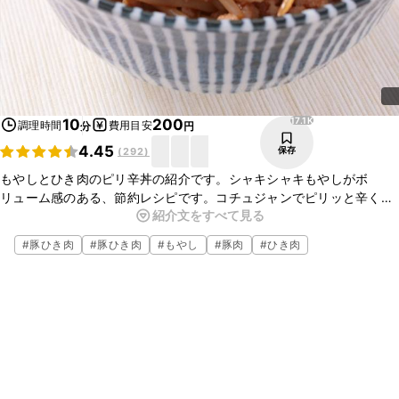
17.1K
10
200
調理時間
費用目安
分
円
4.45
保存
(
292
)
もやしとひき肉のピリ辛丼の紹介です。シャキシャキもやしがボ
リューム感のある、節約レシピです。コチュジャンでピリッと辛く、
紹介文をすべて見る
食欲をそそる一品です。ごはんに乗せず、おかずとしてもおいしく召
し上がれますので、ぜひお試しください。
#
豚ひき肉
#
豚ひき肉
#
もやし
#
豚肉
#
ひき肉