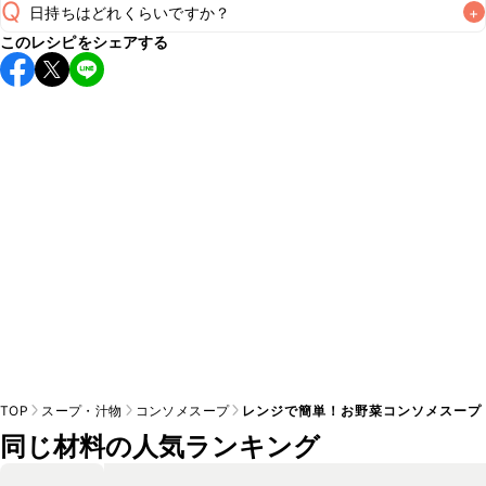
Q
日持ちはどれくらいですか？
+
このレシピをシェアする
保存期間は冷蔵で翌日中が目安です。なるべくお早めにお召
し上がりください。

A
※日持ちは目安です。
こちら
の注意事項をご確認の上、正し
TOP
スープ・汁物
コンソメスープ
レンジで簡単！お野菜コンソメスープ
同じ材料の人気ランキング