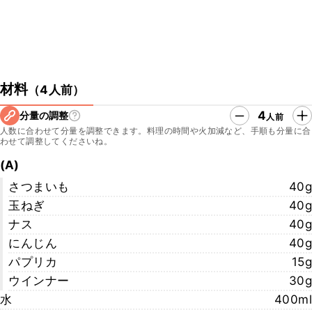
材料
（
4人前
）
4
分量の調整
人前
人数に合わせて分量を調整できます。料理の時間や火加減など、手順も分量に合
わせて調整してくださいね。
(A)
さつまいも
40g
玉ねぎ
40g
ナス
40g
にんじん
40g
パプリカ
15g
ウインナー
30g
水
400ml