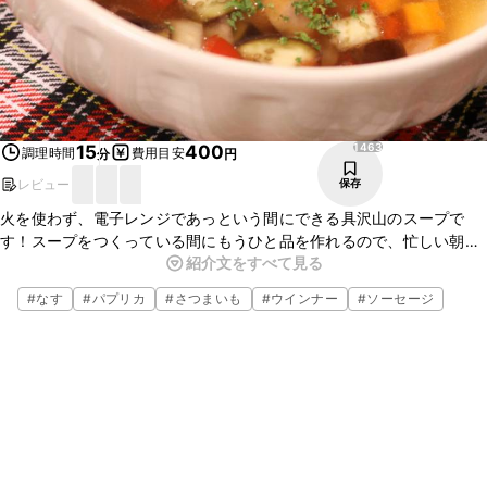
1463
15
400
調理時間
費用目安
分
円
レビュー
保存
火を使わず、電子レンジであっという間にできる具沢山のスープで
す！スープをつくっている間にもうひと品を作れるので、忙しい朝に
紹介文をすべて見る
特にオススメです。寒い冬の朝に、パンと一緒にいかがでしょうか。
ぜひお試しください！
#
なす
#
パプリカ
#
さつまいも
#
ウインナー
#
ソーセージ