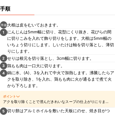
手順
大根は皮をむいておきます。
準備
にんじんは5mm幅に切り、花型にくり抜き、花びらの間
1
に切りこみを入れて飾り切りをします。大根は5mm幅の
いちょう切りにします。しいたけは軸を切り落とし、薄切
りにします。
せりは根元を切り落とし、3cm幅に切ります。
2
鶏もも肉は一口大に切ります。
3
鍋に水、(A)、3を入れて中火で加熱します。沸騰したらア
4
クを取り除き、1を入れ、鶏もも肉に火が通るまで煮て火
から下ろします。
ポイント
アクを取り除くことで澄んだきれいなスープの仕上がりにりま
す。
切り餅はアルミホイルを敷いた天板にのせ、焼き目がつ
5