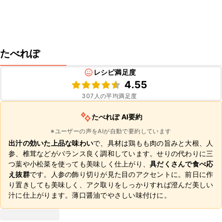
たべれぽ
レシピ満足度
4.55
307
人の平均満足度
たべれぽ AI要約
※ユーザーの声をAIが自動で要約しています
出汁の効いた上品な味わい
で、具材は鶏もも肉の旨みと大根、人
参、椎茸などがバランス良く調和しています。せりの代わりに三
つ葉や小松菜を使っても美味しく仕上がり、
具だくさんで食べ応
え抜群
です。人参の飾り切りが見た目のアクセントに。前日に作
り置きしても美味しく、アク取りをしっかりすれば澄んだ美しい
汁に仕上がります。薄口醤油でやさしい味付けに。