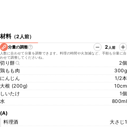
材料
（
2人前
）
2
分量の調整
人前
人数に合わせて分量を調整できます。料理の時間や火加減など、手順も分量に合
わせて調整してくださいね。
切り餅
2個
鶏もも肉
300g
にんじん
1/2本
大根 (200g)
10cm
しいたけ
1個
水
800ml
(A)
料理酒
大さじ1