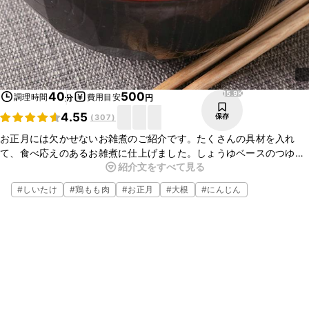
15.9K
40
500
調理時間
費用目安
分
円
4.55
保存
(
307
)
お正月には欠かせないお雑煮のご紹介です。たくさんの具材を入れ
て、食べ応えのあるお雑煮に仕上げました。しょうゆベースのつゆ
紹介文をすべて見る
に、切り餅を入れた関東風のあっさりとした味わいです。にんじんを
飾り切りにすることで、お正月らしさが増すのでオススメです。
#
しいたけ
#
鶏もも肉
#
お正月
#
大根
#
にんじん