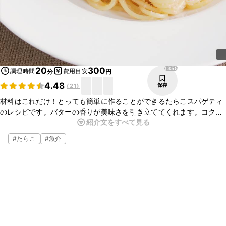
1355
20
300
調理時間
費用目安
分
円
4.48
保存
(
21
)
材料はこれだけ！とっても簡単に作ることができるたらこスパゲティ
のレシピです。バターの香りが美味さを引き立ててくれます。コクが
紹介文をすべて見る
たっぷり詰まった一品です。レモン汁を加えてさっぱりに仕上げてい
ますので、是非ご家庭でお試しくださいね。
#
たらこ
#
魚介