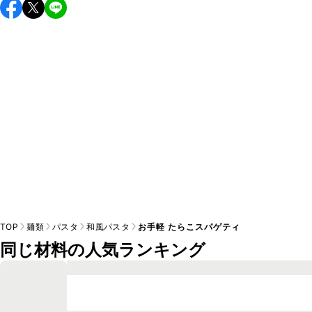
こちらのレシピは出来たてをお召し上がりいただくことをお
すすめします。

A
※日持ちは目安です。
こちら
の注意事項をご確認の上、正し
TOP
麺類
パスタ
和風パスタ
お手軽 たらこスパゲティ
同じ材料の人気ランキング