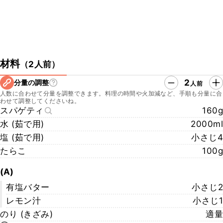
材料
（
2人前
）
2
分量の調整
人前
人数に合わせて分量を調整できます。料理の時間や火加減など、手順も分量に合
わせて調整してくださいね。
スパゲティ
160g
水 (茹で用)
2000ml
塩 (茹で用)
小さじ4
たらこ
100g
(A)
有塩バター
小さじ2
レモン汁
小さじ1
のり (きざみ)
適量