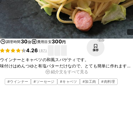
5151
30
300
調理時間
費用目安
分
円
4.26
保存
(
87
)
ウインナーとキャベツの和風スパゲティです。
味付けはめんつゆと有塩バターだけなので、とても簡単に作れます
紹介文をすべて見る
よ。
有塩バターを入れることで、香りもよく、コクが出てより美味しくな
#
ウインナー
#
ソーセージ
#
キャベツ
#
加工肉
#
肉料理
ります。
ぜひお試しください。