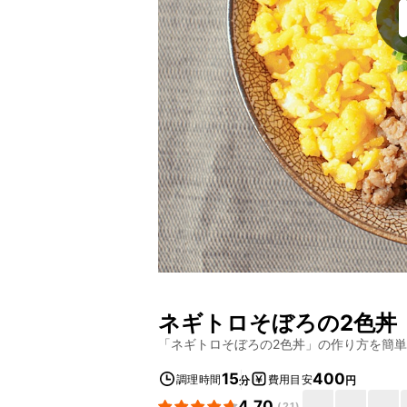
ネギトロそぼろの2色丼
「
ネギトロそぼろの2色丼
」の作り方を簡単
15
400
調理時間
費用目安
分
円
4.70
(
21
)