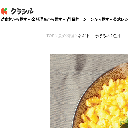
食材から探す
料理名から探す
目的・シーンから探す
公式レ
TOP
魚介料理
ネギトロそぼろの2色丼