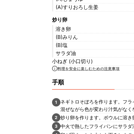
(A)すりおろし生姜
炒り卵
溶き卵
(B)みりん
(B)塩
サラダ油
小ねぎ (小口切り)
料理を安全に楽しむための注意事項
手順
ネギトロそぼろを作ります。フラ
1
混ぜながら色が変わり汁気がなく
炒り卵を作ります。ボウルに溶き卵
2
中火で熱したフライパンにサラダ
3