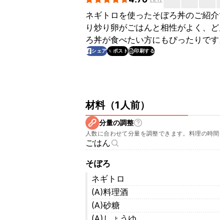
ネギトロを使ったそぼろ丼のご紹介
り炒り卵がごはんと相性がよく、ど
ろ丼が食べたい方にもぴったりです
印刷する
シェア
ポスト
材料
（
1人前
）
分量の調整
人数に合わせて分量を調整できます。料理の時間
ごはん
そぼろ
ネギトロ
(A)料理酒
(A)砂糖
(A)しょうゆ