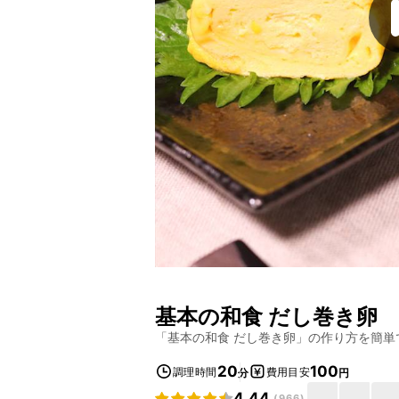
基本の和食 だし巻き卵
「
基本の和食 だし巻き卵
」の作り方を簡単
20
100
調理時間
費用目安
分
円
4.44
(
966
)