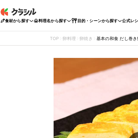
食材から探す
料理名から探す
目的・シーンから探す
公式レ
TOP
卵料理
卵焼き
基本の和食 だし巻き