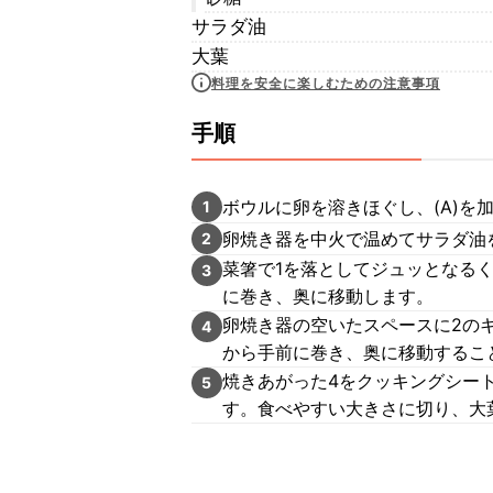
サラダ油
大葉
料理を安全に楽しむための注意事項
手順
ボウルに卵を溶きほぐし、(A)を
1
卵焼き器を中火で温めてサラダ油
2
菜箸で1を落としてジュッとなるく
3
に巻き、奥に移動します。
卵焼き器の空いたスペースに2の
4
から手前に巻き、奥に移動するこ
焼きあがった4をクッキングシー
5
す。食べやすい大きさに切り、大