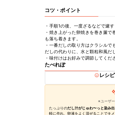
コツ・ポイント
・手順1の後、一度ざるなどで濾す
・焼き上がった卵焼きを巻き簾で
も落ち着きます。

・一番だしの取り方はクラシルで
だしの代わりに、水と顆粒和風だし
・味付けはお好みで調節してくだ
たべれぽ
レシピ
※ユーザ
たっぷりの
だし汁がじゅわ〜っと染み出
軽に作れ、卵液をよく混ぜることでキメ