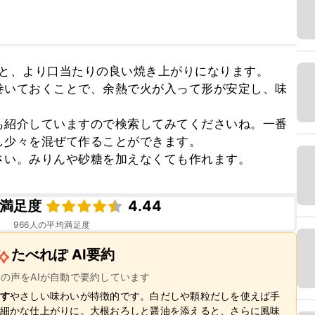
と、より口当たりの良い焼き上がりになります。

巻いておくことで、余熱で火が入って形が安定し、味
も紹介していますので検索してみてくださいね。一番
少々を混ぜて作ることができます。

さい。みりんや砂糖を加えなくても作れます。
満足度
4.44
966
人の平均満足度
たべれぽ AI要約
ーの声をAIが自動で要約しています
す
やさしい味わいが特徴的です。白だしや顆粒だしを使えば手
細かな仕上がりに。大根おろしと醤油を添えると、さらに風味