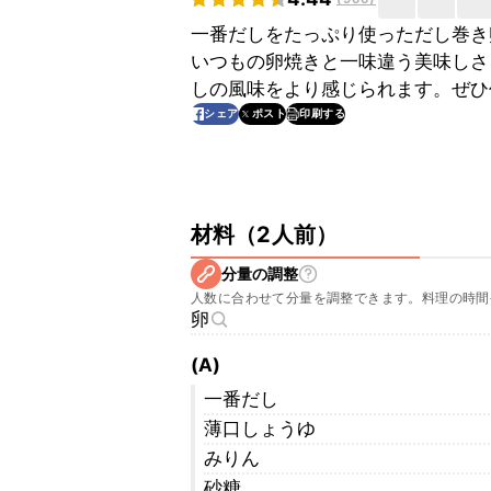
一番だしをたっぷり使っただし巻き
いつもの卵焼きと一味違う美味しさ
しの風味をより感じられます。ぜひ
印刷する
シェア
ポスト
材料
（
2人前
）
分量の調整
人数に合わせて分量を調整できます。料理の時間
卵
(A)
一番だし
薄口しょうゆ
みりん
砂糖