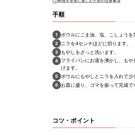
料理を安全に楽しむための注意事項
手順
ボウルにごま油、塩、こしょうを
1
ニラを4センチほどに切ります。
2
もやしをざっと洗います。
3
フライパンにお湯を沸かし、もや
4
げます。
ボウルにもやしとニラを入れて少
5
お皿に盛り、ゴマを振って完成で
6
コツ・ポイント