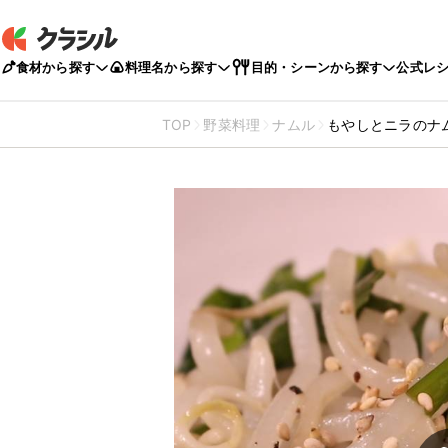
食材から探す
料理名から探す
目的・シーンから探す
公式レ
TOP
野菜料理
ナムル
もやしとニラのナ