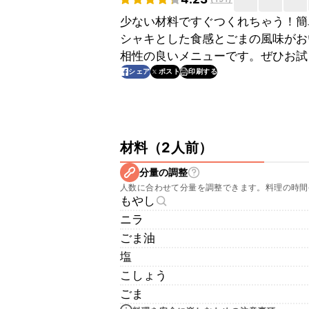
少ない材料ですぐつくれちゃう！簡
シャキとした食感とごまの風味がお
相性の良いメニューです。ぜひお試
印刷する
シェア
ポスト
材料
（
2人前
）
分量の調整
人数に合わせて分量を調整できます。料理の時間
もやし
ニラ
ごま油
塩
こしょう
ごま