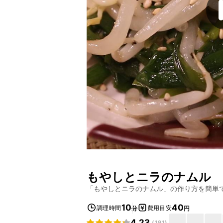
もやしとニラのナムル
「
もやしとニラのナムル
」の作り方を簡単
10
40
調理時間
費用目安
分
円
4.23
(
191
)