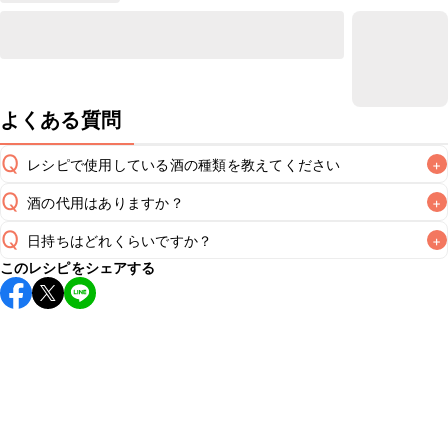
よくある質問
Q
レシピで使用している酒の種類を教えてください
+
Q
酒の代用はありますか？
+
A
Q
日持ちはどれくらいですか？
+
A
このレシピをシェアする
保存期間は冷蔵で翌日中が目安です。なるべくお早めにお召
し上がりください。

A
※日持ちは目安です。
こちら
の注意事項をご確認の上、正し