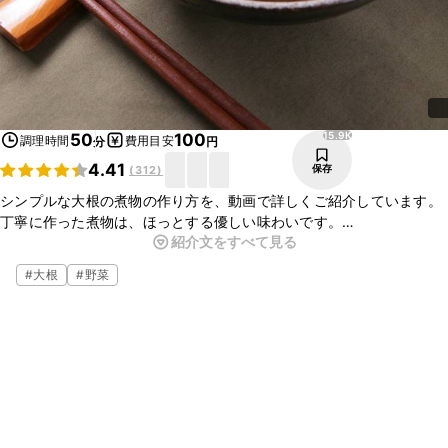
15.9K
50
100
調理時間
費用目安
分
円
4.41
保存
(
312
)
シンプルな大根の煮物の作り方を、動画で詳しくご紹介しています。
丁寧に作った煮物は、ほっとする優しい味わいです。
紹介文をすべて見る
下処理からの基本を覚えておけば、おでんやお肉とのレシピなど、い
ろいろな大根の煮物料理に応用できますよ。
#
大根
#
野菜
基本の作り方をぜひチェックしてみてくださいね。