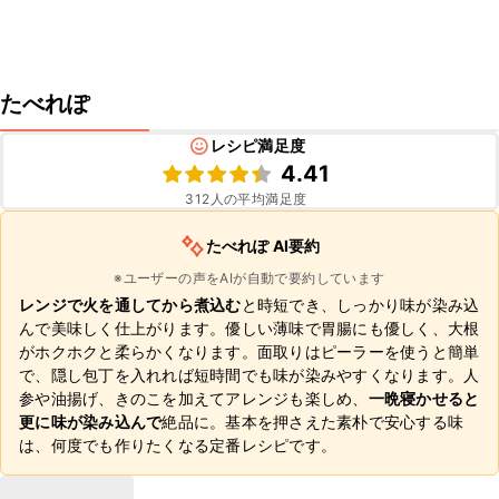
たべれぽ
レシピ満足度
4.41
312
人の平均満足度
たべれぽ AI要約
※ユーザーの声をAIが自動で要約しています
レンジで火を通してから煮込む
と時短でき、しっかり味が染み込
んで美味しく仕上がります。優しい薄味で胃腸にも優しく、大根
がホクホクと柔らかくなります。面取りはピーラーを使うと簡単
で、隠し包丁を入れれば短時間でも味が染みやすくなります。人
参や油揚げ、きのこを加えてアレンジも楽しめ、
一晩寝かせると
更に味が染み込んで
絶品に。基本を押さえた素朴で安心する味
は、何度でも作りたくなる定番レシピです。