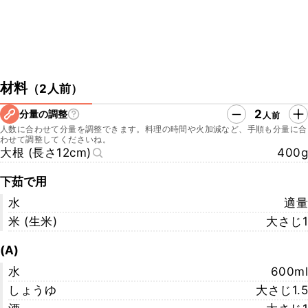
材料
（
2人前
）
2
分量の調整
人前
人数に合わせて分量を調整できます。料理の時間や火加減など、手順も分量に合
わせて調整してくださいね。
大根 (長さ12cm)
400g
下茹で用
水
適量
米 (生米)
大さじ1
(A)
水
600ml
しょうゆ
大さじ1.5