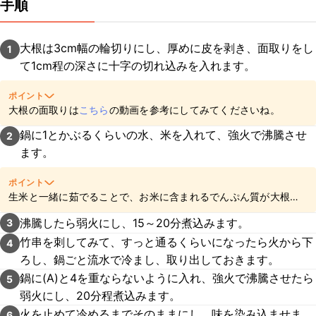
手順
大根は3cm幅の輪切りにし、厚めに皮を剥き、面取りをし
1
て1cm程の深さに十字の切れ込みを入れます。
ポイント
大根の面取りは
こちら
の動画を参考にしてみてくださいね。
鍋に1とかぶるくらいの水、米を入れて、強火で沸騰させ
2
ます。
ポイント
生米と一緒に茹でることで、お米に含まれるでんぷん質が大根の
苦味やアクを取り除き、甘みが増します。
沸騰したら弱火にし、15～20分煮込みます。
3
竹串を刺してみて、すっと通るくらいになったら火から下
4
ろし、鍋ごと流水で冷まし、取り出しておきます。
鍋に(A)と4を重ならないように入れ、強火で沸騰させたら
5
弱火にし、20分程煮込みます。
火を止めて冷めるまでそのままにし、味を染み込ませま
6