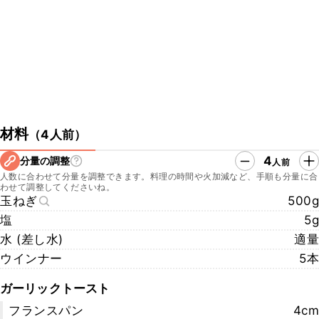
・中村シェフのTwitter
https://twitter.com/labonnetablekaz?s=20&t=CfNtx8pgm-
E6whTos4LasQ
・中村シェフのYouTube
https://www.youtube.com/channel/UCdrcLz_e6YLeIUwVpy_nyfw/
featured
・LA BONNE TABLEのwebサイト
http://labonnetable.jp/
・LA BONNE TABLEの所在地
材料
（
4人前
）
〒103-0022 東京都中央区日本橋室町2丁目3
4
分量の調整
人前
こちらのレシピでは、シェフに教えていただいた手順や材料でご紹介
人数に合わせて分量を調整できます。料理の時間や火加減など、手順も分量に合
しております。
わせて調整してくださいね。
ご家庭で作りやすい手順や材料で再現したレシピも公開しております
玉ねぎ
500g
ので、ぜひチェックしてみてくださいね。
塩
5g
https://www.kurashiru.com/recipes/0dcbb23f-f3be-49c5-b742-
水 (差し水)
適量
9d47b0b7c88a
ウインナー
5本
ガーリックトースト
フランスパン
4cm