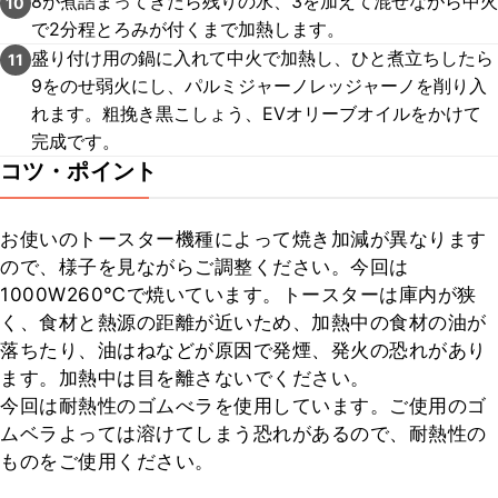
8が煮詰まってきたら残りの水、3を加えて混ぜながら中火
10
で2分程とろみが付くまで加熱します。
盛り付け用の鍋に入れて中火で加熱し、ひと煮立ちしたら
11
9をのせ弱火にし、パルミジャーノレッジャーノを削り入
れます。粗挽き黒こしょう、EVオリーブオイルをかけて
完成です。
コツ・ポイント
お使いのトースター機種によって焼き加減が異なります
ので、様子を見ながらご調整ください。今回は
1000W260℃で焼いています。トースターは庫内が狭
く、食材と熱源の距離が近いため、加熱中の食材の油が
落ちたり、油はねなどが原因で発煙、発火の恐れがあり
ます。加熱中は目を離さないでください。

今回は耐熱性のゴムべラを使用しています。ご使用のゴ
ムベラよっては溶けてしまう恐れがあるので、耐熱性の
ものをご使用ください。
