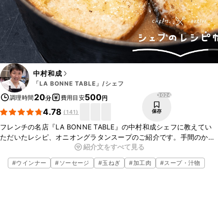
中村和成
「LA BONNE TABLE」/シェフ
3024
20
500
調理時間
費用目安
分
円
4.78
保存
(
141
)
フレンチの名店『LA BONNE TABLE』の中村和成シェフに教えてい
ただいたレシピ、オニオングラタンスープのご紹介です。手間のかか
紹介文をすべて見る
るブイヨンの代わりに、ウインナーを使って簡単に旨みのあるオニオ
ングラタンスープがお作りいただけますよ。ぜひチャレンジしてみて
#
ウインナー
#
ソーセージ
#
玉ねぎ
#
加工肉
#
スープ・汁物
くださいね。
▼中村シェフについて
・中村シェフのInstagram
https://www.instagram.com/kazunari_labonnetable/