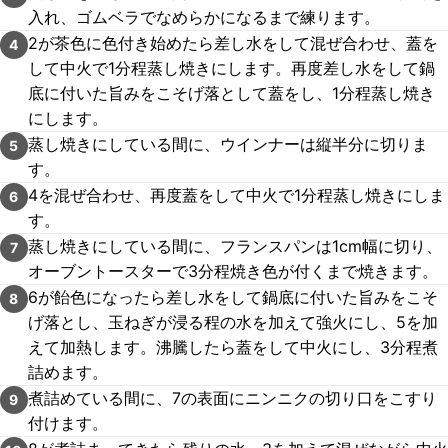
入れ、ゴムベラでなめらかになるまで練ります。
2が茶色に色付き始めたら差し水をして混ぜ合わせ、蓋を
4
して中火で1分程蒸し焼きにします。再度差し水をして鍋
底に付いた旨みをこそげ落として蓋をし、1分程蒸し焼き
にします。
蒸し焼きにしている間に、ウインナーは縦半分に切りま
5
す。
4を混ぜ合わせ、再度蓋をして中火で1分程蒸し焼きにしま
6
す。
蒸し焼きにしている間に、フランスパンは1cm幅に切り、
7
オーブントースターで3分程焼き色が付くまで焼きます。
6が飴色になったら差し水をして鍋底に付いた旨みをこそ
8
げ落とし、玉ねぎが浸る程の水を加えて強火にし、5を加
えて加熱します。沸騰したら蓋をして中火にし、3分程煮
詰めます。
煮詰めている間に、7の表面にニンニクの切り口をこすり
9
付けます。