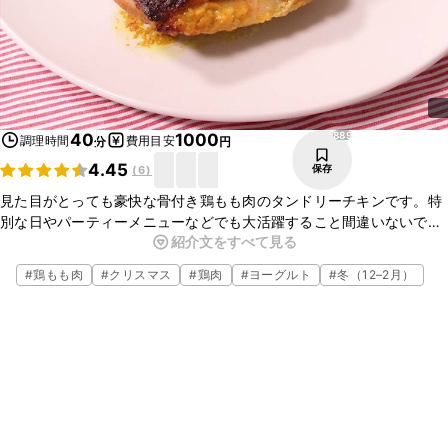
889
40
1000
調理時間
費用目安
分
円
4.45
保存
(
6
)
見た目がとっても豪快な骨付き鶏もも肉のタンドリーチキンです。特
別な日やパーティーメニューなどでも大活躍すること間違いないで
紹介文をすべて見る
す。おろしにんにくとおろし生姜とスパイスたっぷりのカレー粉で食
欲がそそられます。
#
鶏もも肉
#
クリスマス
#
鶏肉
#
ヨーグルト
#
冬（12–2月）