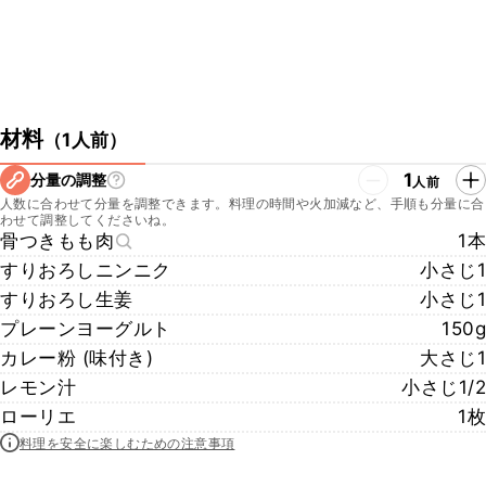
材料
（
1人前
）
1
分量の調整
人前
人数に合わせて分量を調整できます。料理の時間や火加減など、手順も分量に合
わせて調整してくださいね。
骨つきもも肉
1本
すりおろしニンニク
小さじ1
すりおろし生姜
小さじ1
プレーンヨーグルト
150g
カレー粉 (味付き)
大さじ1
レモン汁
小さじ1/2
ローリエ
1枚
料理を安全に楽しむための注意事項