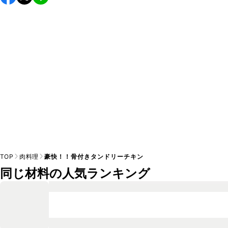
し上がりください。

A
※日持ちは目安です。
こちら
の注意事項をご確認の上、正し
TOP
肉料理
豪快！！骨付きタンドリーチキン
同じ材料の人気ランキング