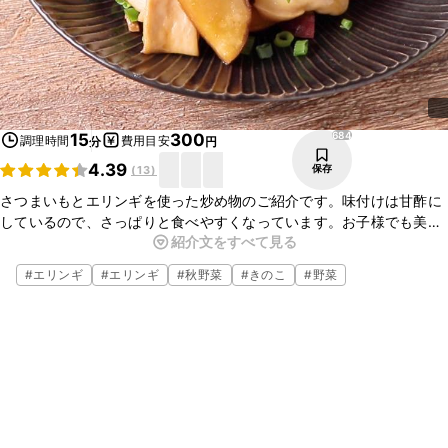
684
15
300
調理時間
費用目安
分
円
4.39
保存
(
13
)
さつまいもとエリンギを使った炒め物のご紹介です。味付けは甘酢に
しているので、さっぱりと食べやすくなっています。お子様でも美味
紹介文をすべて見る
しく召し上がっていただける味になっていますので、今晩のおかずに
ぜひ作ってみてください。
#
エリンギ
#
エリンギ
#
秋野菜
#
きのこ
#
野菜