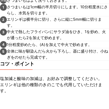
さつまいもはよく洗っておきます。
準備
さつまいもは1cm幅の半月切りにします。10分程度水にさ
1
らし、水気を切ります。
エリンギは横半分に切り、さらに縦に5mm幅に切りま
2
す。
中火で熱したフライパンにサラダ油をひき、1を炒め、火
3
が通ったら2を加えて炒めます。
1分程度炒めたら、(A)を加えて中火で炒めます。
4
全体に味が馴染んだら火から下ろし、器に盛り付け、小ね
5
ぎをのせたら完成です。
コツ・ポイント
塩加減と酸味の加減は、お好みで調整してください。

エリンギは他の種類のきのこでも代用していただけま
す。