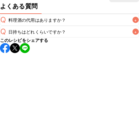
よくある質問
Q
料理酒の代用はありますか？
+
Q
日持ちはどれくらいですか？
+
A
このレシピをシェアする
保存期間は冷蔵で翌日中が目安です。なるべくお早めにお召
し上がりください。

A
※日持ちは目安です。
こちら
の注意事項をご確認の上、正し