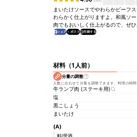
まいたけソースでやわらかビーフス
わらかく仕上がりますよ。和風ソー
肉でもおいしく仕上がるので、ぜひ
印刷する
シェア
ポスト
材料
（
1人前
）
分量の調整
人数に合わせて分量を調整できます。料理の時間
牛ランプ肉 (ステーキ用)
塩
黒こしょう
まいたけ
(A)
料理酒