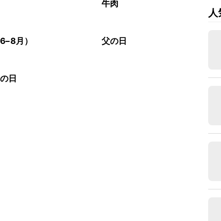
牛肉
人
6–8月）
父の日
老の日