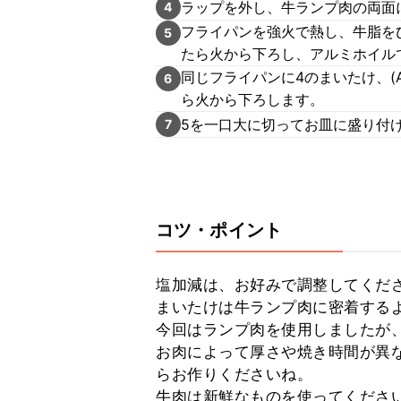
ラップを外し、牛ランプ肉の両面
4
フライパンを強火で熱し、牛脂を
5
たら火から下ろし、アルミホイル
同じフライパンに4のまいたけ、(
6
ら火から下ろします。
5を一口大に切ってお皿に盛り付
7
コツ・ポイント
塩加減は、お好みで調整してくださ
まいたけは牛ランプ肉に密着するよ
今回はランプ肉を使用しましたが、
お肉によって厚さや焼き時間が異
らお作りくださいね。

牛肉は新鮮なものを使ってください