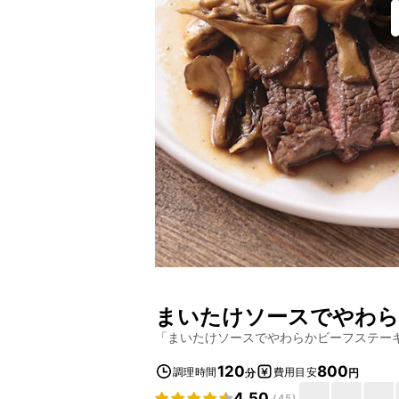
まいたけソースでやわら
「
まいたけソースでやわらかビーフステー
120
800
調理時間
費用目安
分
円
4.50
(
45
)