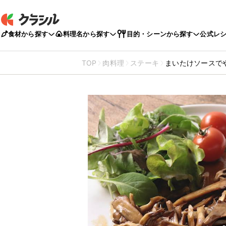
食材から探す
料理名から探す
目的・シーンから探す
公式レ
TOP
肉料理
ステーキ
まいたけソースで