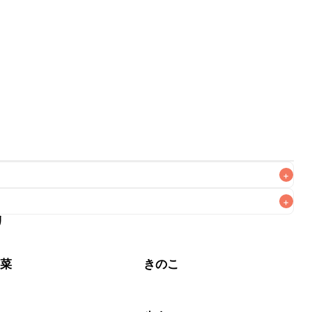
+
+
リ
がりいただくことをおすすめします。

野菜
きのこ