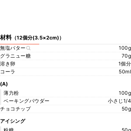
材料
（
12個分(3.5×2cm)
）
無塩バター
100g
グラニュー糖
70g
溶き卵
1個分
コーラ
50ml
(A)
薄力粉
100g
ベーキングパウダー
小さじ1/4
チョコチップ
50g
アイシング
粉糖
50g