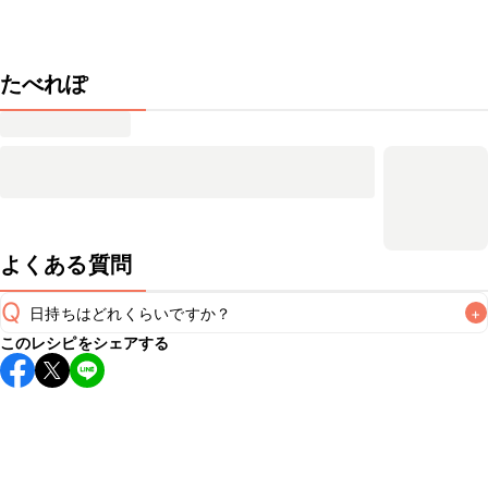
たべれぽ
よくある質問
Q
日持ちはどれくらいですか？
+
このレシピをシェアする
保存期間は常温で2~3日が目安です。なるべくお早めにお召
し上がりください。

A
※日持ちは目安です。
こちら
の注意事項をご確認の上、正し