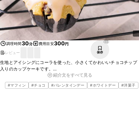
228
30
300
調理時間
費用目安
分
円
レビュー
保存
生地とアイシングにコーラを使った、小さくてかわいいチョコチップ
入りのカップケーキです。
紹介文をすべて見る
コーラは加熱すると炭酸は抜けて、ほんのりとカラメルの風味になり
ます。
#
マフィン
#
チョコ
#
バレンタインデー
#
ホワイトデー
#
洋菓子
今回は生地にチョコチップを混ぜ込みましたが、アイシングをした上
にトッピングしても、おいしくかわいく仕上がります。