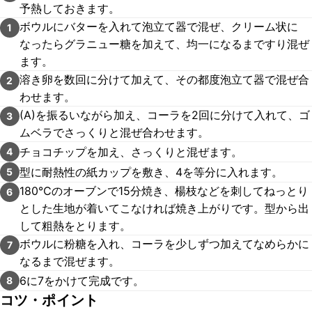
予熱しておきます。
ボウルにバターを入れて泡立て器で混ぜ、クリーム状に
1
なったらグラニュー糖を加えて、均一になるまですり混ぜ
ます。
溶き卵を数回に分けて加えて、その都度泡立て器で混ぜ合
2
わせます。
(A)を振るいながら加え、コーラを2回に分けて入れて、ゴ
3
ムベラでさっくりと混ぜ合わせます。
チョコチップを加え、さっくりと混ぜます。
4
型に耐熱性の紙カップを敷き、4を等分に入れます。
5
180℃のオーブンで15分焼き、楊枝などを刺してねっとり
6
とした生地が着いてこなければ焼き上がりです。型から出
して粗熱をとります。
ボウルに粉糖を入れ、コーラを少しずつ加えてなめらかに
7
なるまで混ぜます。
6に7をかけて完成です。
8
コツ・ポイント