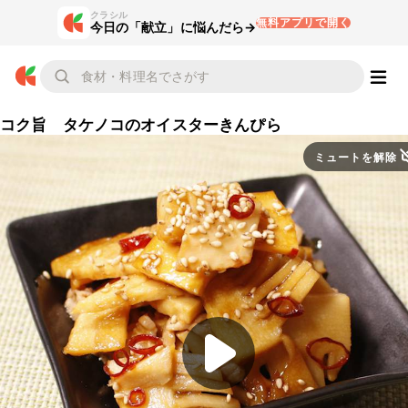
クラシル
無料アプリで開く
今日の「献立」に悩んだら→
コク旨 タケノコのオイスターきんぴら
ミュートを解除