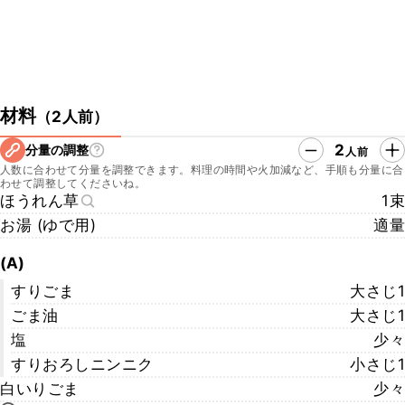
材料
（
2人前
）
2
分量の調整
人前
人数に合わせて分量を調整できます。料理の時間や火加減など、手順も分量に合
わせて調整してくださいね。
ほうれん草
1束
お湯 (ゆで用)
適量
(A)
すりごま
大さじ1
ごま油
大さじ1
塩
少々
すりおろしニンニク
小さじ1
白いりごま
少々