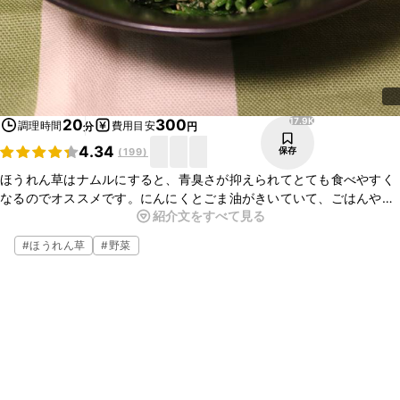
17.9K
20
300
調理時間
費用目安
分
円
4.34
保存
(
199
)
ほうれん草はナムルにすると、青臭さが抑えられてとても食べやすく
なるのでオススメです。にんにくとごま油がきいていて、ごはんやお
紹介文をすべて見る
酒が進みますよ。おつまみにはごま油の代わりに、ラー油を入れても
美味しいです。ぜひ作ってみてください。
#
ほうれん草
#
野菜