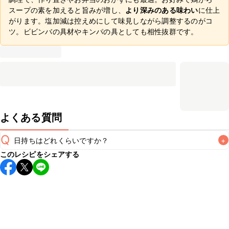
スープの素を加えると旨みが増し、
より深みのある味わい
に仕上
がります。塩加減は控えめにして味見しながら調整するのがコ
ツ。ビビンバの具材やキンパの具としても相性抜群です。
よくある質問
Q
日持ちはどれくらいですか？
+
このレシピをシェアする
保存期間は冷蔵で翌日中が目安です。なるべくお早めにお召
し上がりください。

A
※日持ちは目安です。
こちら
の注意事項をご確認の上、正し