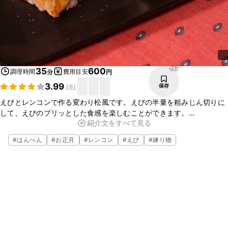
739
35
600
調理時間
費用目安
分
円
3.99
保存
(
6
)
えびとレンコンで作る変わり松風です。えびの半量を粗みじん切りに
して、えびのプリッとした食感を楽しむことができます。
紹介文をすべて見る
薄切りにしたレンコンのトッピングと断面のえびのピンク色が見た目
にも華やかなひと品です。
#
はんぺん
#
お正月
#
レンコン
#
えび
#
練り物