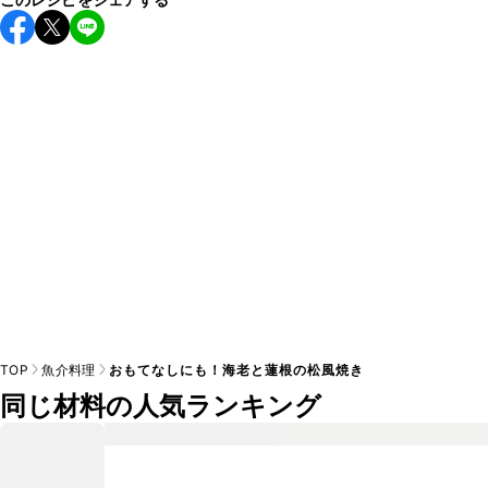
保存期間は冷蔵で4~5日が目安です。なるべくお早めにお召
し上がりください。

A
※日持ちは目安です。
こちら
の注意事項をご確認の上、正し
TOP
魚介料理
おもてなしにも！海老と蓮根の松風焼き
同じ材料の人気ランキング