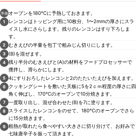
オーブンを180℃に予熱しておきます。
準備
レンコンはトッピング用に10枚分、1〜2mmの厚さにスラ
1
イスし水にさらします。残りのレンコンはすり下ろしま
す。
むきえびの半量を包丁で粗みじん切りにします。
2
(B)を混ぜます。
3
残り半分のむきえびと(A)の材料をフードプロセッサーで
4
攪拌し、滑らかにします。
4にすりおろしたレンコンと2のたたいたえびを加えます。
5
クッキングシートを敷いた天板に5を2ｃｍ程度の厚さに四
6
角く伸ばし、170℃のオーブンで10分焼きます。
一度取り出し、混ぜ合わせた(B)を7に塗ります。
7
スライスしたレンコンをのせて、180℃のオーブンでさら
8
に15分焼きます。
粗熱が取れたら食べやすい大きさに切り分けて、お好みで
9
七味唐辛子を振って頂きます。