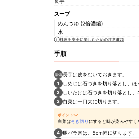
長芋
スープ
めんつゆ (2倍濃縮)
水
料理を安全に楽しむための注意事項
手順
長芋は皮をむいておきます。
準備
しめじは石づきを切り落とし、ほ
1
しいたけは石づきを切り落とし、
2
白菜は一口大に切ります。
3
ポイント
白菜は
そぎ切り
にすると味が染みやすく
豚バラ肉は、5cm幅に切ります。
4