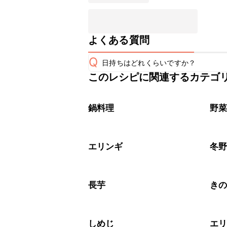
よくある質問
Q
日持ちはどれくらいですか？
このレシピに関連するカテゴ
保存期間は冷蔵で翌日中が目安です。
A
※日持ちは目安です。
こちら
鍋料理
野
エリンギ
冬
長芋
き
しめじ
エ