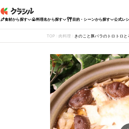
食材から探す
料理名から探す
目的・シーンから探す
公式レ
TOP
肉料理
きのこと豚バラのトロトロと