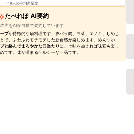
118
人の平均満足度
たべれぽ AI要約
ーの声をAIが自動で要約しています
ープ
が特徴的な鍋料理です。豚バラ肉、白菜、エノキ、しめじ
とで、ふわふわモチモチした新食感が楽しめます。めんつゆ
プと絡んでまろやかな口当たり
に。七味を加えれば味変も楽し
めです。体が温まるヘルシーな一品です。