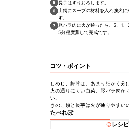
長芋はすりおろします。
5
土鍋にスープの材料を入れ強火に
6
す。
豚バラ肉に火が通ったら、5、1
7
5分程度蒸して完成です。
コツ・ポイント
しめじ、舞茸は、あまり細かく分け
火の通りにくい白菜、豚バラ肉か
い。

きのこ類と長芋は火が通りやすい
たべれぽ
レシ