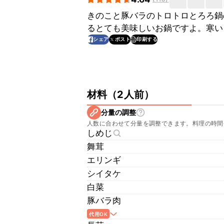
きのこと豚バラのトロトロとろろ鍋
るとても美味しいお鍋ですよ。寒い
印刷する
シェア
ポスト
材料
（
2人前
）
分量の調整
人数に合わせて分量を調整できます。料理の時間
しめじ
舞茸
エリンギ
シイタケ
白菜
豚バラ肉
代用OK