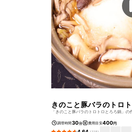
きのこと豚バラのトロト
「
きのこと豚バラのトロトロとろろ鍋
」の
30
400
調理時間
費用目安
分
円
4.64
(
118
)