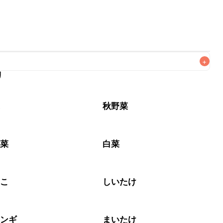
+
リ
なるべくお早めにお召し上がりください。

菜
秋野菜
野菜
白菜
のこ
しいたけ
リンギ
まいたけ