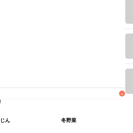
+
リ
なるべくお早めにお召し上がりください。

んじん
冬野菜