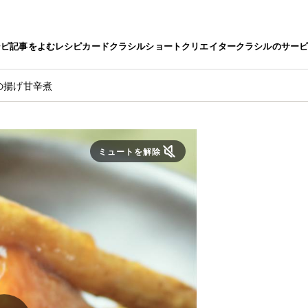
シピ
記事をよむ
レシピカード
クラシルショート
クリエイター
クラシルのサー
の揚げ甘辛煮
ミュートを解除