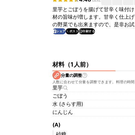
里芋とごぼうを揚げて甘辛く味付け
材の旨味が増します。甘辛く仕上げ
の野菜でも出来ますので、是非お試
印刷する
シェア
ポスト
材料
（
1人前
）
分量の調整
人数に合わせて分量を調整できます。料理の時間
里芋
ごぼう
水 (さらす用)
にんじん
(A)
砂糖