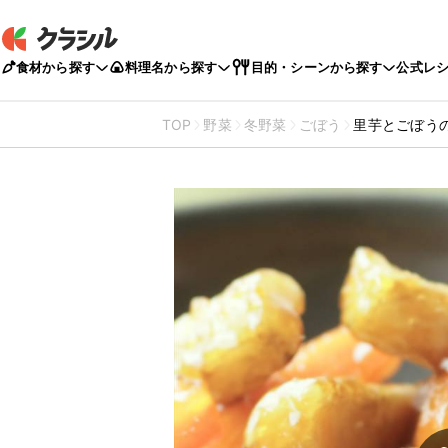
食材から探す
料理名から探す
目的・シーンから探す
公式レ
TOP
野菜
冬野菜
ごぼう
里芋とごぼう