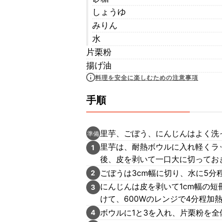
しょうゆ
みりん
水
片栗粉
揚げ油
料理を安全に楽しむための注意事項
手順
里芋、ごぼう、にんじんはよく洗
準備
里芋は、耐熱ボウルに入れ軽くラ
1
後、皮を剥いて一口大に切ってお
ごぼうは3cm幅に切り、水に5分
2
にんじんは皮を剥いて1cm幅の
3
けて、600Wのレンジで4分程加
ボウルに1と3を入れ、片栗粉を全
4