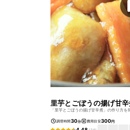
里芋とごぼうの揚げ甘辛
「
里芋とごぼうの揚げ甘辛煮
」の作り方を
30
300
調理時間
費用目安
分
円
4.48
(
24
)