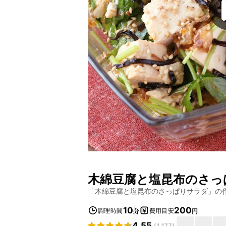
木綿豆腐と塩昆布のさっ
「
木綿豆腐と塩昆布のさっぱりサラダ
」の
10
200
調理時間
費用目安
分
円
4.55
(
1,177
)