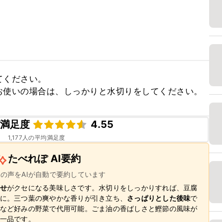
ください。

お使いの場合は、しっかりと水切りをしてください。
ピ満足度
4.55
1,177
人の平均満足度
たべれぽ AI要約
ーの声をAIが自動で要約しています
せ
がクセになる美味しさです。水切りをしっかりすれば、豆腐
に。三つ葉の爽やかな香りが引き立ち、
さっぱりとした後味
で
など好みの野菜で代用可能。ごま油の香ばしさと鰹節の風味が
一品です。