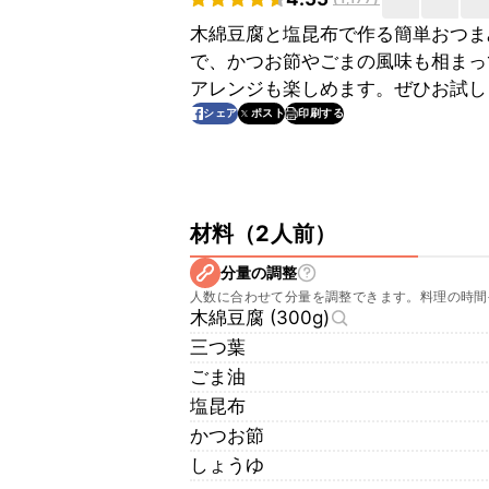
木綿豆腐と塩昆布で作る簡単おつま
で、かつお節やごまの風味も相まっ
アレンジも楽しめます。ぜひお試し
印刷する
シェア
ポスト
材料
（
2人前
）
分量の調整
人数に合わせて分量を調整できます。料理の時間
木綿豆腐 (300g)
三つ葉
ごま油
塩昆布
かつお節
しょうゆ