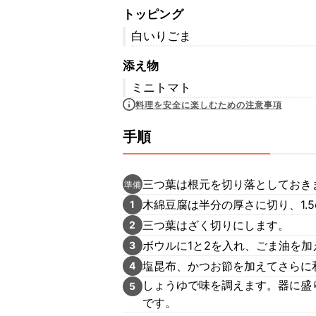
トッピング
白いりごま
添え物
ミニトマト
料理を安全に楽しむための注意事項
手順
三つ葉は根元を切り落としておき
準備
木綿豆腐は半分の厚さに切り、1.
1
三つ葉はざく切りにします。
2
ボウルに1と2を入れ、ごま油を加
3
塩昆布、かつお節を加えてさらに
4
しょうゆで味を調えます。器に盛
5
です。