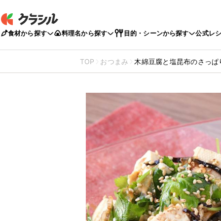
食材から探す
料理名から探す
目的・シーンから探す
公式レ
TOP
おつまみ
木綿豆腐と塩昆布のさっぱ