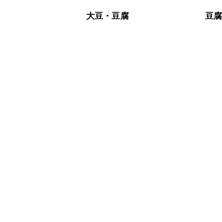
A
※日持ちは目安です。
こちら
大豆・豆腐
豆