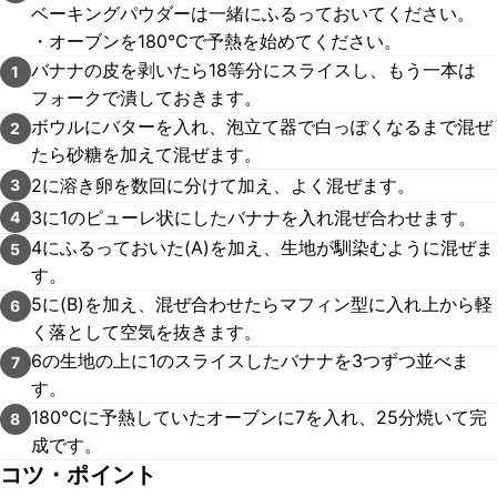
ベーキングパウダーは一緒にふるっておいてください。
・オーブンを180℃で予熱を始めてください。
バナナの皮を剥いたら18等分にスライスし、もう一本は
1
フォークで潰しておきます。
ボウルにバターを入れ、泡立て器で白っぽくなるまで混ぜ
2
たら砂糖を加えて混ぜます。
2に溶き卵を数回に分けて加え、よく混ぜます。
3
3に1のピューレ状にしたバナナを入れ混ぜ合わせます。
4
4にふるっておいた(A)を加え、生地が馴染むように混ぜま
5
す。
5に(B)を加え、混ぜ合わせたらマフィン型に入れ上から軽
6
く落として空気を抜きます。
6の生地の上に1のスライスしたバナナを3つずつ並べま
7
す。
180℃に予熱していたオーブンに7を入れ、25分焼いて完
8
成です。
コツ・ポイント