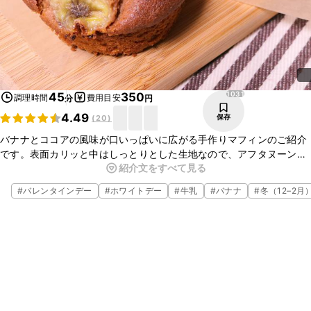
1031
45
350
調理時間
費用目安
分
円
4.49
保存
(
20
)
バナナとココアの風味が口いっぱいに広がる手作りマフィンのご紹介
です。表面カリッと中はしっとりとした生地なので、アフタヌーン
紹介文をすべて見る
ティーやお子様のおやつにもピッタリです。バナナが余っている時な
どぜひお試しください！
#
バレンタインデー
#
ホワイトデー
#
牛乳
#
バナナ
#
冬（12–2月