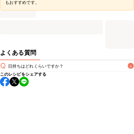
もおすすめです。
よくある質問
Q
日持ちはどれくらいですか？
+
このレシピをシェアする
保存期間は冷蔵で翌日中が目安です。なるべくお早めにお召
し上がりください。

A
※日持ちは目安です。
こちら
の注意事項をご確認の上、正し