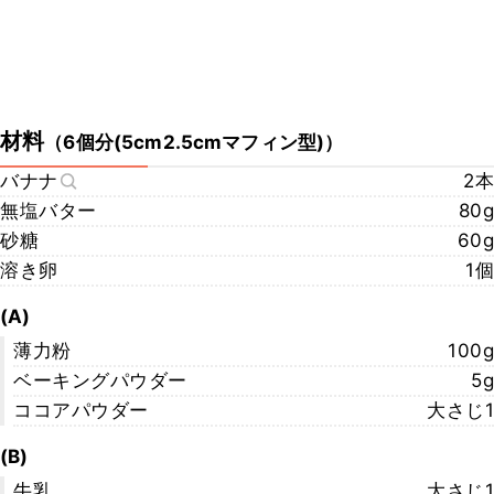
材料
（
6個分(5cm2.5cmマフィン型)
）
バナナ
2本
無塩バター
80g
砂糖
60g
溶き卵
1個
(A)
薄力粉
100g
ベーキングパウダー
5g
ココアパウダー
大さじ1
(B)
牛乳
大さじ1