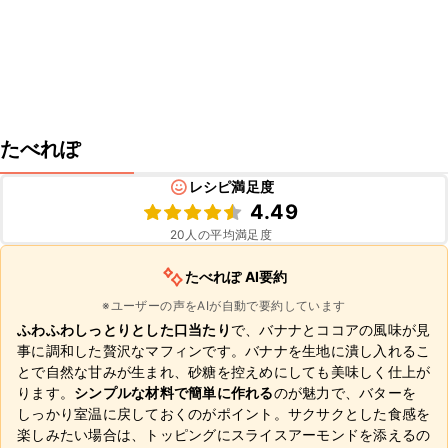
たべれぽ
レシピ満足度
4.49
20
人の平均満足度
たべれぽ AI要約
※ユーザーの声をAIが自動で要約しています
ふわふわしっとりとした口当たり
で、バナナとココアの風味が見
事に調和した贅沢なマフィンです。バナナを生地に潰し入れるこ
とで自然な甘みが生まれ、砂糖を控えめにしても美味しく仕上が
ります。
シンプルな材料で簡単に作れる
のが魅力で、バターを
しっかり室温に戻しておくのがポイント。サクサクとした食感を
楽しみたい場合は、トッピングにスライスアーモンドを添えるの