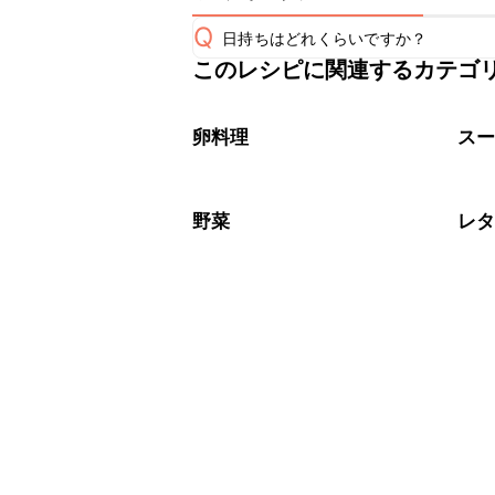
Q
日持ちはどれくらいですか？
このレシピに関連するカテゴ
保存期間は冷蔵で翌日中が目安です。
A
※日持ちは目安です。
こちら
卵料理
ス
野菜
レ