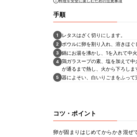
料理を安全に楽しむための注意事項
手順
レタスはざく切りにします。
1
ボウルに卵を割り入れ、溶きほぐ
2
鍋にお湯を沸かし、1を入れて中
3
鶏ガラスープの素、塩を加えて中
4
が通るまで熱し、火から下ろしま
器によそい、白いりごまをふって
5
コツ・ポイント
卵が固まりはじめてからかき混ぜて