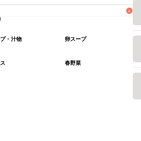
+
リ
なるべくお早めにお召し上がりください。

ープ・汁物
卵スープ
タス
春野菜