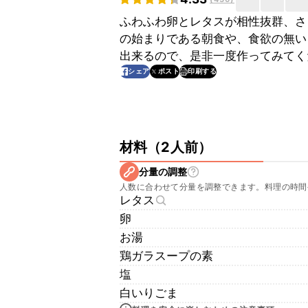
ふわふわ卵とレタスが相性抜群、さ
の始まりである朝食や、食欲の無い
出来るので、是非一度作ってみてく
印刷する
シェア
ポスト
材料
（
2人前
）
分量の調整
人数に合わせて分量を調整できます。料理の時間
レタス
卵
お湯
鶏ガラスープの素
塩
白いりごま