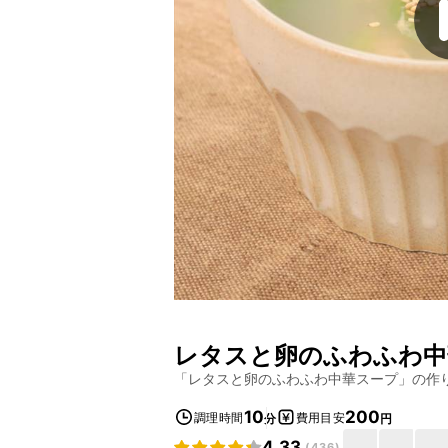
レタスと卵のふわふわ中
「
レタスと卵のふわふわ中華スープ
」の作
10
200
調理時間
費用目安
分
円
4.33
(
436
)