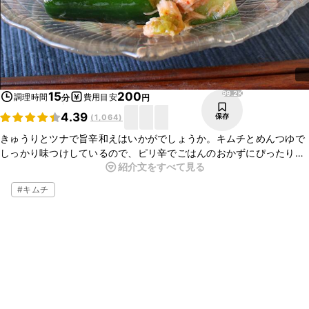
99.2K
15
200
調理時間
費用目安
分
円
4.39
保存
(
1,064
)
きゅうりとツナで旨辛和えはいかがでしょうか。キムチとめんつゆで
しっかり味つけしているので、ピリ辛でごはんのおかずにぴったりで
紹介文をすべて見る
す。冷たいうどんやそばにのせて、アレンジもお楽しみいただけます
よ。ぜひお試しくださいね。
#
キムチ