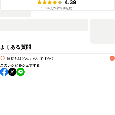
4.39
1,064
人の平均満足度
よくある質問
Q
日持ちはどれくらいですか？
+
このレシピをシェアする
保存期間は冷蔵で当日中が目安です。なるべくお早めにお召
し上がりください。

A
※日持ちは目安です。
こちら
の注意事項をご確認の上、正し