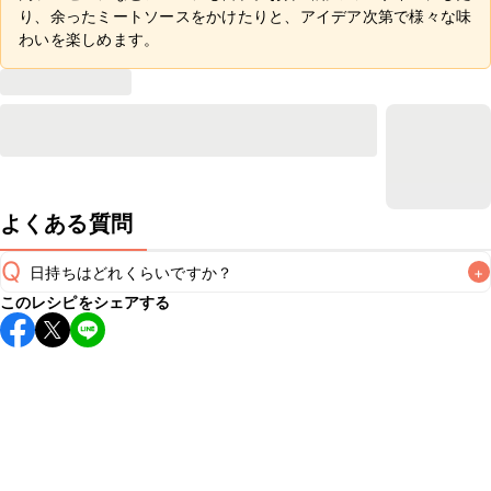
り、余ったミートソースをかけたりと、アイデア次第で様々な味
わいを楽しめます。
よくある質問
Q
日持ちはどれくらいですか？
+
このレシピをシェアする
こちらのレシピは出来たてをお召し上がりいただくことをお
すすめします。

A
※日持ちは目安です。
こちら
の注意事項をご確認の上、正し