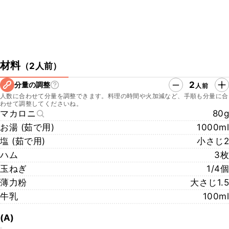
材料
（
2人前
）
2
分量の調整
人前
人数に合わせて分量を調整できます。料理の時間や火加減など、手順も分量に合
わせて調整してくださいね。
マカロニ
80g
お湯 (茹で用)
1000ml
塩 (茹で用)
小さじ2
ハム
3枚
玉ねぎ
1/4個
薄力粉
大さじ1.5
牛乳
100ml
(A)