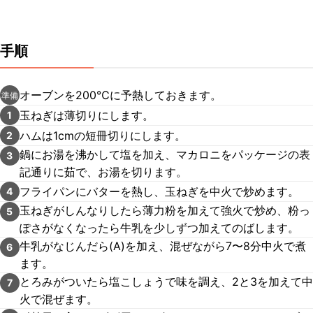
手順
オーブンを200℃に予熱しておきます。
準備
玉ねぎは薄切りにします。
1
ハムは1cmの短冊切りにします。
2
鍋にお湯を沸かして塩を加え、マカロニをパッケージの表
3
記通りに茹で、お湯を切ります。
フライパンにバターを熱し、玉ねぎを中火で炒めます。
4
玉ねぎがしんなりしたら薄力粉を加えて強火で炒め、粉っ
5
ぽさがなくなったら牛乳を少しずつ加えてのばします。
牛乳がなじんだら(A)を加え、混ぜながら7〜8分中火で煮
6
ます。
とろみがついたら塩こしょうで味を調え、2と3を加えて中
7
火で混ぜます。