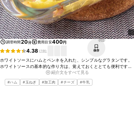
1216
20
400
調理時間
費用目安
分
円
4.38
保存
(
19
)
ホワイトソースにハムとペンネを入れた、シンプルなグラタンです。
ホワイトソースの基本的な作り方は、覚えておくととても便利です。
紹介文をすべて見る
マカロニを使ったり、ブロッコリーや鶏肉を入れたりと、様々にアレ
ンジできます。
#
ハム
#
玉ねぎ
#
加工肉
#
チーズ
#
牛乳