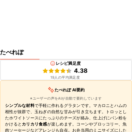
たべれぽ
レシピ満足度
4.38
19
人の平均満足度
たべれぽ AI要約
※ユーザーの声をAIが自動で要約しています
シンプルな材料
で手軽に作れるグラタンです。マカロニとハムの
相性が抜群で、玉ねぎの自然な甘みが引き立ちます。トロッとし
たホワイトソースにたっぷりのチーズが絡み、仕上げにパン粉を
かけると
カリカリ食感
が楽しめます。コーンやブロッコリー、魚
肉ソーセージなどアレンジも自在。お弁当用のミニサイズにした