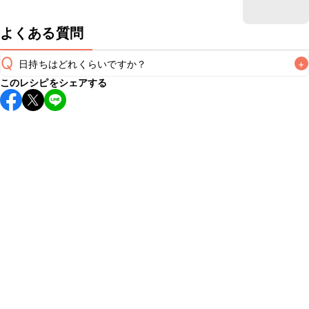
よくある質問
Q
日持ちはどれくらいですか？
+
このレシピをシェアする
保存期間は冷蔵で当日中が目安です。なるべくお早めにお召
し上がりください。

A
※日持ちは目安です。
こちら
の注意事項をご確認の上、正し