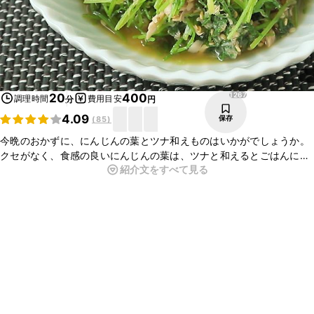
1267
20
400
調理時間
費用目安
分
円
4.09
保存
(
85
)
今晩のおかずに、にんじんの葉とツナ和えものはいかがでしょうか。
クセがなく、食感の良いにんじんの葉は、ツナと和えるとごはんに
紹介文をすべて見る
ぴったりのおかずになりますよ。火を使わずに簡単に作れて、お酒の
おつまみにも最適なので、是非作ってみてくださいね。