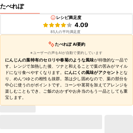
たべれぽ
レシピ満足度
4.09
85
人の平均満足度
たべれぽ AI要約
※ユーザーの声をAIが自動で要約しています
にんじんの葉特有のセロリや春菊のような風味
が特徴的な一品で
す。レンジで加熱した後、ツナと和えることで葉の苦みがマイル
ドになり食べやすくなります。
にんにくの風味がアクセント
とな
り、めんつゆとの相性も抜群。茎は少し固めなので、葉の部分を
中心に使うのがポイントです。コーンや茗荷を加えてアレンジを
楽しむこともでき、ご飯のおかずやお弁当のもう一品としても重
宝します。