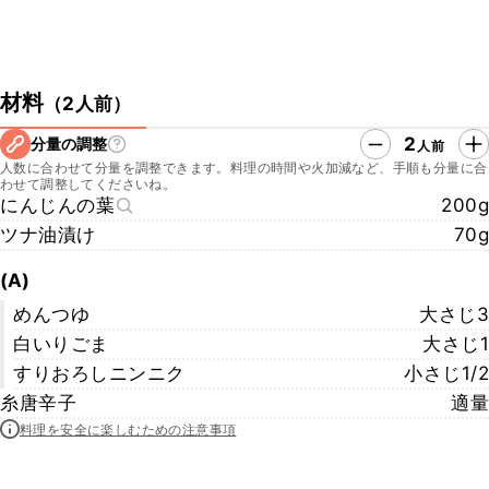
材料
（
2人前
）
2
分量の調整
人前
人数に合わせて分量を調整できます。料理の時間や火加減など、手順も分量に合
わせて調整してくださいね。
にんじんの葉
200g
ツナ油漬け
70g
(A)
めんつゆ
大さじ3
白いりごま
大さじ1
すりおろしニンニク
小さじ1/2
糸唐辛子
適量
料理を安全に楽しむための注意事項