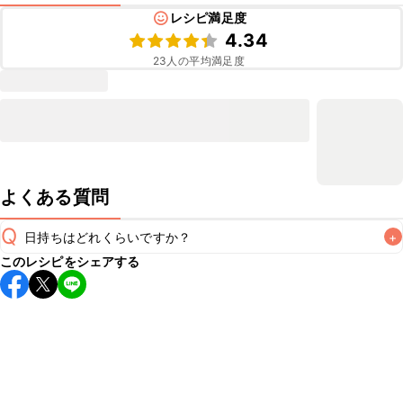
レシピ満足度
4.34
23
人の平均満足度
よくある質問
Q
日持ちはどれくらいですか？
+
このレシピをシェアする
保存期間は冷蔵で翌日中が目安です。なるべくお早めにお召
し上がりください。

A
※日持ちは目安です。
こちら
の注意事項をご確認の上、正し