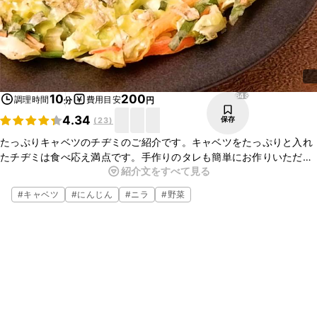
648
10
200
調理時間
費用目安
分
円
4.34
保存
(
23
)
たっぷりキャベツのチヂミのご紹介です。キャベツをたっぷりと入れ
たチヂミは食べ応え満点です。手作りのタレも簡単にお作りいただけ
紹介文をすべて見る
ますのでぜひお試しください。
#
キャベツ
#
にんじん
#
ニラ
#
野菜