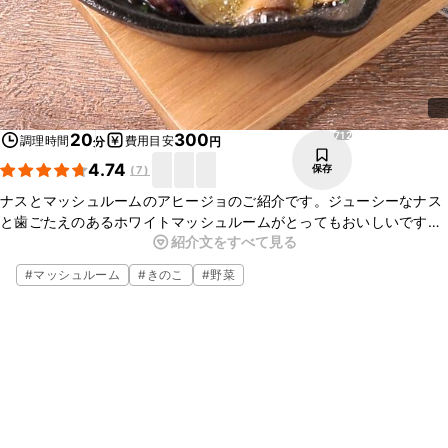
712
20
300
調理時間
費用目安
分
円
4.74
保存
(
7
)
ナスとマッシュルームのアヒージョのご紹介です。ジューシーなナス
と歯ごたえのあるホワイトマッシュルームがとってもおいしいです
紹介文をすべて見る
よ。簡単に作ることが出来るので、おもてなしの際にもぴったりです
よ。ぜひお試しくださいね。
#
マッシュルーム
#
きのこ
#
野菜