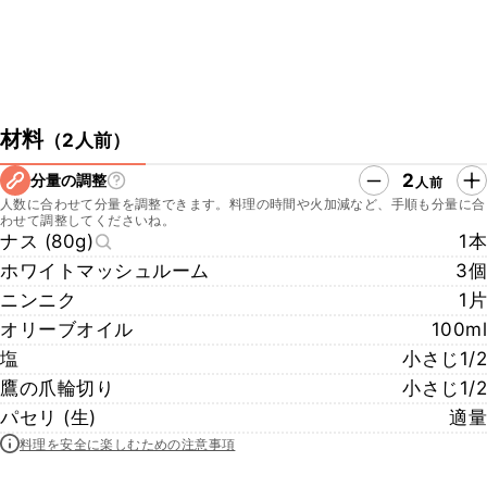
材料
（
2人前
）
2
分量の調整
人前
人数に合わせて分量を調整できます。料理の時間や火加減など、手順も分量に合
わせて調整してくださいね。
ナス (80g)
1本
ホワイトマッシュルーム
3個
ニンニク
1片
オリーブオイル
100ml
塩
小さじ1/2
鷹の爪輪切り
小さじ1/2
パセリ (生)
適量
料理を安全に楽しむための注意事項