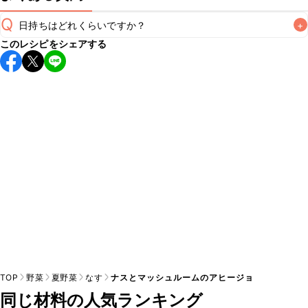
Q
日持ちはどれくらいですか？
+
このレシピをシェアする
こちらのレシピは出来たてをお召し上がりいただくことをお
すすめします。

A
※日持ちは目安です。
こちら
の注意事項をご確認の上、正し
TOP
野菜
夏野菜
なす
ナスとマッシュルームのアヒージョ
同じ材料の人気ランキング