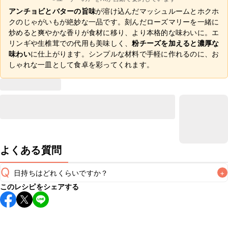
アンチョビとバターの旨味
が溶け込んだマッシュルームとホクホ
クのじゃがいもが絶妙な一品です。刻んだローズマリーを一緒に
炒めると爽やかな香りが食材に移り、より本格的な味わいに。エ
リンギや生椎茸での代用も美味しく、
粉チーズを加えると濃厚な
味わい
に仕上がります。シンプルな材料で手軽に作れるのに、お
しゃれな一皿として食卓を彩ってくれます。
よくある質問
Q
日持ちはどれくらいですか？
+
このレシピをシェアする
保存期間は冷蔵で翌日中が目安です。なるべくお早めにお召
し上がりください。

A
※日持ちは目安です。
こちら
の注意事項をご確認の上、正し