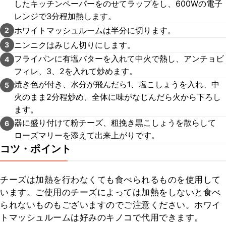
したキッチンペーパーをのせてラップをし、600Wの電子
レンジで3分程加熱します。
ホワイトマッシュルームは半分に切ります。
2
ニンニクはみじん切りにします。
3
フライパンに有塩バターを入れて中火で熱し、アンチョビ
4
フィレ、3、2を入れて炒めます。
焼き色が付き、水分が飛んだら1、塩こしょうを入れ、中
5
火のまま2分程炒め、全体に味がなじんだら火から下ろし
ます。
器に盛り付けて粉チーズ、粗挽き黒こしょうを散らして
6
ローズマリーを添えて出来上がりです。
コツ・ポイント
チーズは加熱を行わなくても食べられるものを使用して
います。ご使用のチーズによっては加熱をしないと食べ
られないものもございますのでご注意ください。ホワイ
トマッシュルームは好みのキノコで代用できます。