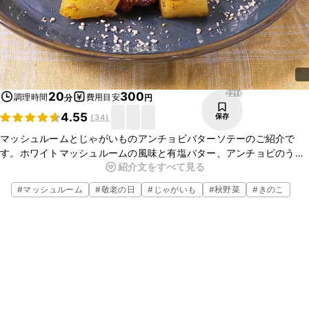
2216
20
300
調理時間
費用目安
分
円
4.55
保存
(
34
)
マッシュルームとじゃがいものアンチョビバターソテーのご紹介で
す。ホワイトマッシュルームの風味と有塩バター、アンチョビのうま
紹介文をすべて見る
味がじゃがいもに絡んでとてもよく合い、ついついお箸が止まらなく
なりますよ。お酒にも良く合いますのでおもてなしにも喜ばれます。
#
マッシュルーム
#
敬老の日
#
じゃがいも
#
秋野菜
#
きのこ
ぜひお試しくださいね。