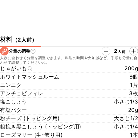
材料
（
2人前
）
2
分量の調整
人前
人数に合わせて分量を調整できます。料理の時間や火加減など、手順も分量に合
わせて調整してくださいね。
じゃがいも
200g
ホワイトマッシュルーム
8個
ニンニク
1片
アンチョビフィレ
3枚
塩こしょう
小さじ1/3
有塩バター
20g
粉チーズ (トッピング用)
大さじ1/2
粗挽き黒こしょう (トッピング用)
小さじ1/4
ローズマリー (生･飾り用)
1本