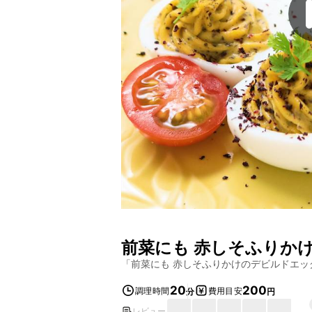
前菜にも 赤しそふりか
「
前菜にも 赤しそふりかけのデビルドエッ
20
200
調理時間
費用目安
分
円
レビュー