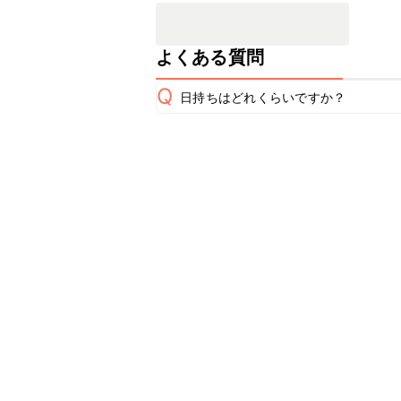
よくある質問
Q
日持ちはどれくらいですか？
保存期間は冷蔵で翌日中が目安です。
A
※日持ちは目安です。
こちら