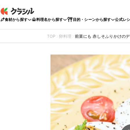
食材から探す
料理名から探す
目的・シーンから探す
公式レ
TOP
卵料理
前菜にも 赤しそふりかけの