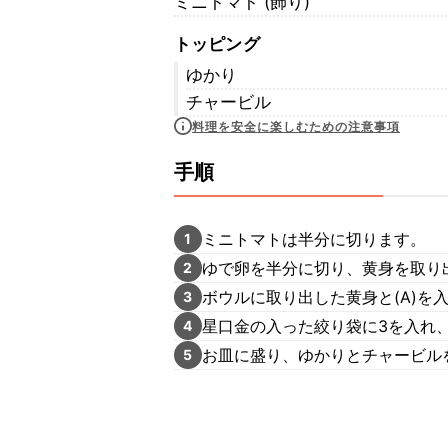
ミニトマト (飾り)
トッピング
ゆかり
チャービル
料理を安全に楽しむための注意事項
手順
ミニトマトは半分に切ります。
1
ゆで卵を半分に切り、黄身を取り
2
ボウルに取り出した黄身と(A)を
3
星口金の入った絞り袋に3を入れ
4
お皿に盛り、ゆかりとチャービル
5