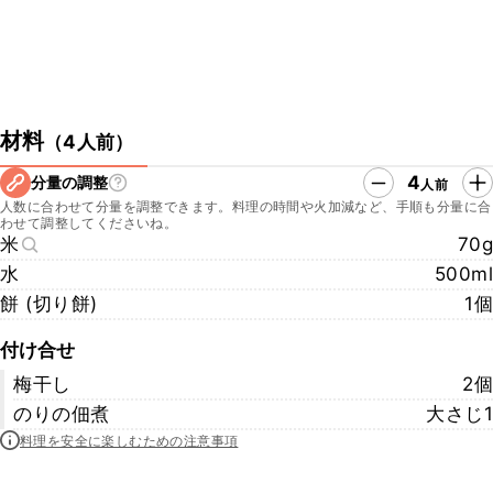
材料
（
4人前
）
4
分量の調整
人前
人数に合わせて分量を調整できます。料理の時間や火加減など、手順も分量に合
わせて調整してくださいね。
米
70g
水
500ml
餅 (切り餅)
1個
付け合せ
梅干し
2個
のりの佃煮
大さじ1
料理を安全に楽しむための注意事項