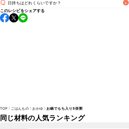
Q
日持ちはどれくらいですか？
+
このレシピをシェアする
こちらのレシピは出来たてをお召し上がりいただくことをお
すすめします。

A
※日持ちは目安です。
こちら
の注意事項をご確認の上、正し
TOP
ごはんもの
おかゆ
お鍋でもち入り5倍粥
同じ材料の人気ランキング