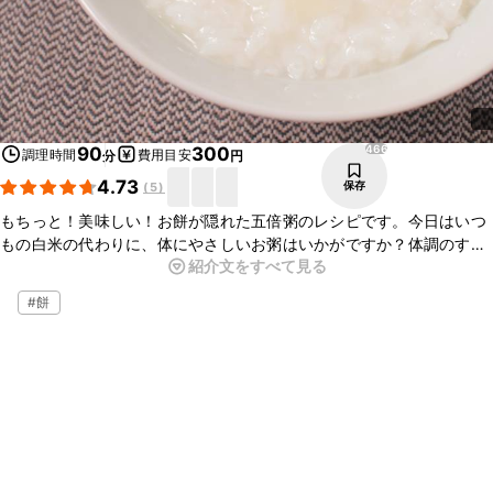
466
90
300
調理時間
費用目安
分
円
4.73
保存
(
5
)
もちっと！美味しい！お餅が隠れた五倍粥のレシピです。今日はいつ
もの白米の代わりに、体にやさしいお粥はいかがですか？体調のすぐ
紹介文をすべて見る
れない時だけでなく、温まりたい時にも最適です。梅干しや海苔の佃
煮など、お好きなトッピングで召し上がってくださいね。
#
餅